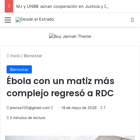
MJ y UNIBE aúnan cooperación en Justicia y Derechos Humanos
Menú
B
Inicio
/
Bienestar
Bienestar
Ébola con un matiz más
complejo regresó a RDC
Send
prenxa100@gmail.com
18 de mayo de 2026
7
an
3 minutos de lectura
email