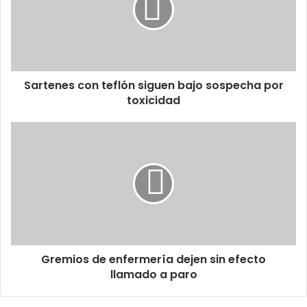
bajo
sospecha
por
toxicidad
Sartenes con teflón siguen bajo sospecha por
toxicidad
Gremios
de
enfermería
dejen
sin
efecto
llamado
a
paro
Gremios de enfermería dejen sin efecto
llamado a paro