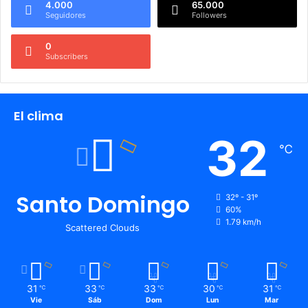
4.000
65.000
Seguidores
Followers
0
Subscribers
El clima
32
℃
Santo Domingo
32º - 31º
60%
1.79 km/h
Scattered Clouds
31
33
33
30
31
℃
℃
℃
℃
℃
Vie
Sáb
Dom
Lun
Mar