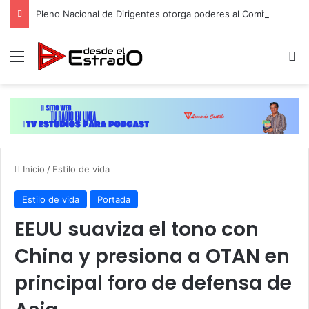
Pleno Nacional de Dirigentes otorga poderes al Comité Ejecutivo de la ADP para dar toques finales a plan de movilización
Menú
B
Inicio
/
Estilo de vida
Estilo de vida
Portada
EEUU suaviza el tono con
China y presiona a OTAN en
principal foro de defensa de