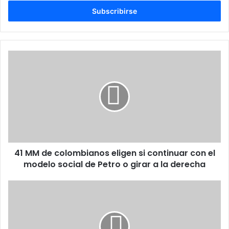
correo
electrónico
41
MM
de
colombianos
eligen
si
continuar
con
el
41 MM de colombianos eligen si continuar con el
modelo
social
modelo social de Petro o girar a la derecha
de
Petro
Día
o
de
girar
las
a
Madres,
la
Omar