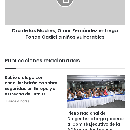
derecha
Fernández
entrega
Fondo
Gadiel
Día de las Madres, Omar Fernández entrega
a
niños
Fondo Gadiel a niños vulnerables
vulnerables
Publicaciones relacionadas
Rubio dialoga con
canciller británico sobre
seguridad en Europa y el
estrecho de Ormuz
Hace 4 horas
Pleno Nacional de
Dirigentes otorga poderes
al Comité Ejecutivo de la
ADP para dar toques