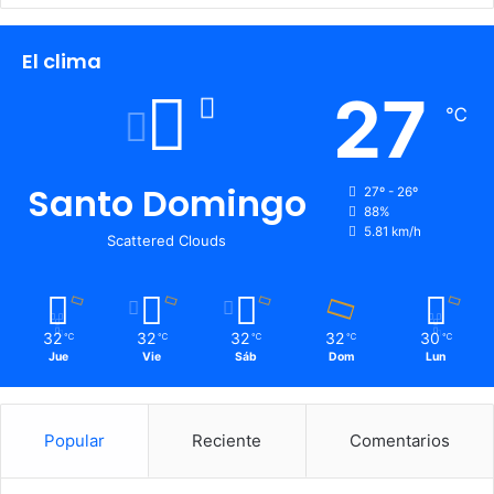
El clima
27
℃
Santo Domingo
27º - 26º
88%
5.81 km/h
Scattered Clouds
32
32
32
32
30
℃
℃
℃
℃
℃
Jue
Vie
Sáb
Dom
Lun
Popular
Reciente
Comentarios