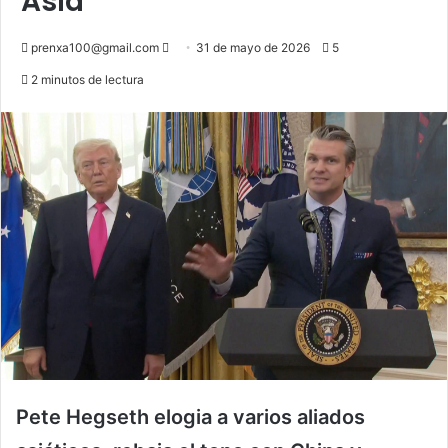
Asia
Send
prenxa100@gmail.com
31 de mayo de 2026
5
an
2 minutos de lectura
email
Pete Hegseth elogia a varios aliados