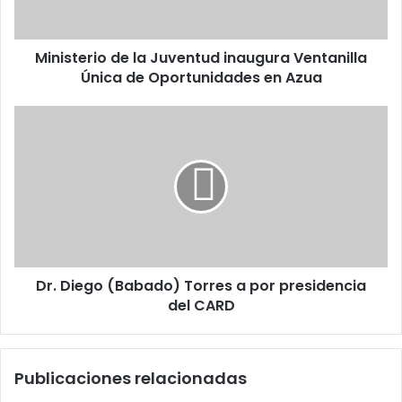
de
Oportunidades
Ministerio de la Juventud inaugura Ventanilla
en
Azua
Única de Oportunidades en Azua
Dr.
Diego
(Babado)
Torres
a
por
presidencia
del
CARD
Dr. Diego (Babado) Torres a por presidencia
del CARD
Publicaciones relacionadas