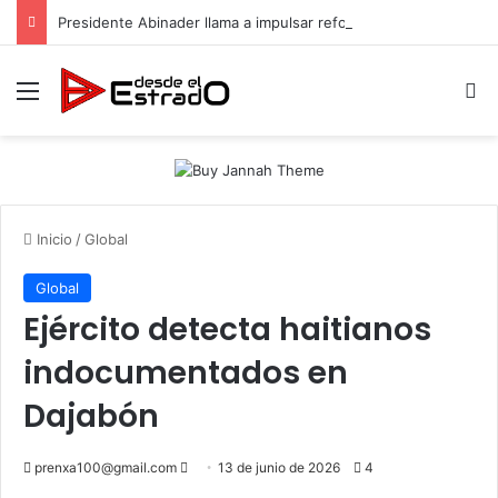
Presidente Abinader llama a impulsar reformas y consensos para acelerar desarrollo hacia 2036
Menú
B
Inicio
/
Global
Global
Ejército detecta haitianos
indocumentados en
Dajabón
Send
prenxa100@gmail.com
13 de junio de 2026
4
an