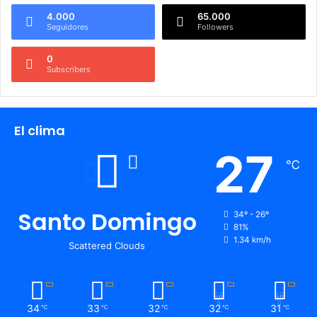
4.000
65.000
Seguidores
Followers
0
Subscribers
El clima
27
℃
Santo Domingo
34º - 26º
81%
1.34 km/h
Scattered Clouds
34
33
32
32
31
℃
℃
℃
℃
℃