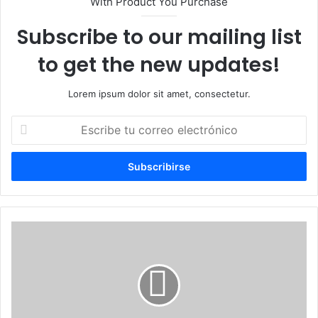
With Product You Purchase
Subscribe to our mailing list
to get the new updates!
Lorem ipsum dolor sit amet, consectetur.
Escribe
tu
correo
electrónico
Ministerio
de
la
Juventud
inaugura
Ventanilla
Única