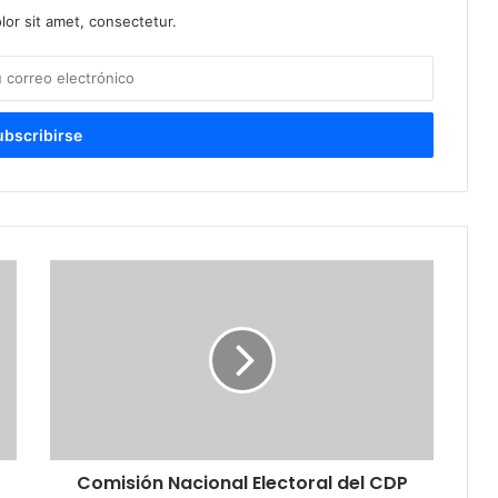
or sit amet, consectetur.
Comisión
Nacional
Electoral
del
CDP
reitera
José
Beato
no
Comisión Nacional Electoral del CDP
puede