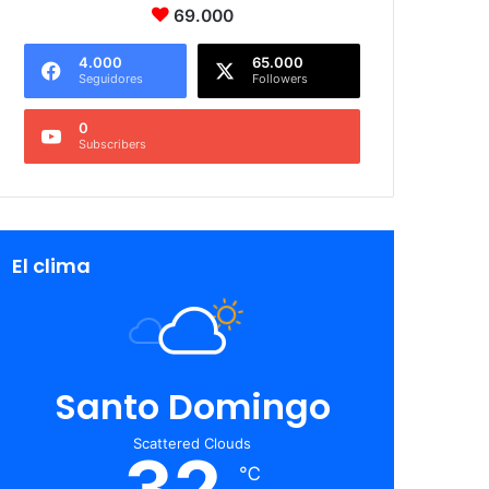
69.000
4.000
65.000
Seguidores
Followers
0
Subscribers
El clima
Santo Domingo
Scattered Clouds
32
℃