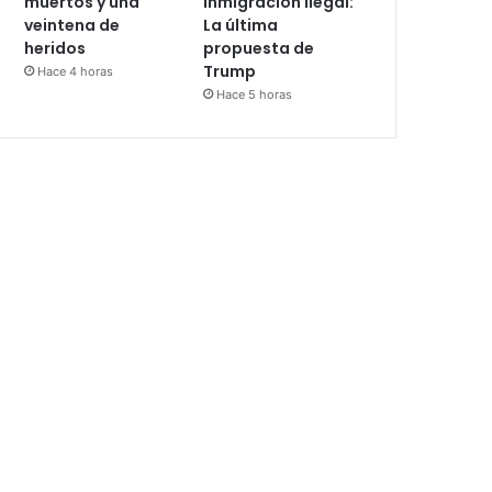
muertos y una
inmigración ilegal:
veintena de
La última
heridos
propuesta de
Trump
Hace 4 horas
Hace 5 horas