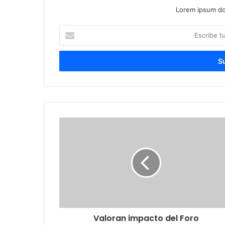
Lorem ipsum dol
Escribe
tu
correo
electrónico
Valoran
impacto
del
Foro
GastronómicoDominicano
en
la
educación
y
Valoran impacto del Foro
la