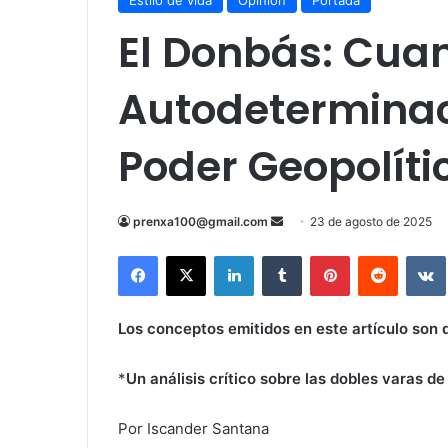
Estilo de vida
Opinión
Portada
El Donbás: Cua
Autodeterminac
Poder Geopolíti
Send
prenxa100@gmail.com
23 de agosto de 2025
an
Facebook
X
LinkedIn
Tumblr
Pinterest
Reddit
email
Los conceptos emitidos en este artículo son 
*
Un análisis crítico sobre las dobles varas d
Por Iscander Santana