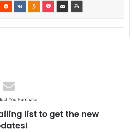
interest
Reddit
VKontakte
Odnoklassniki
Pocket
Compartir por correo electrónico
Imprimir
duct You Purchase
iling list to get the new
dates!