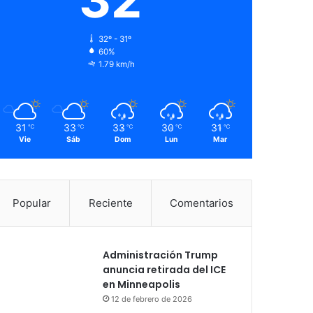
32º - 31º
60%
1.79 km/h
31
33
33
30
31
℃
℃
℃
℃
℃
Vie
Sáb
Dom
Lun
Mar
Popular
Reciente
Comentarios
Administración Trump
anuncia retirada del ICE
en Minneapolis
12 de febrero de 2026