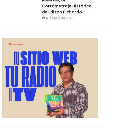
Muerte», Un
Cortometraje Histórico
de Edison Pichardo
17 de julio de 2025