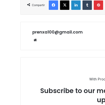
Facebook
X
LinkedIn
Tumblr
P
Compartir
prenxa100@gmail.com
Sitio
web
With Pro
Subscribe to our ma
up