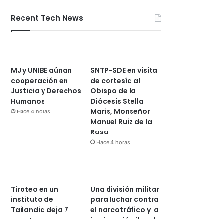
Recent Tech News
MJ y UNIBE aúnan
SNTP-SDE en visita
cooperación en
de cortesía al
Justicia y Derechos
Obispo de la
Humanos
Diócesis Stella
Maris, Monseñor
Hace 4 horas
Manuel Ruiz de la
Rosa
Hace 4 horas
Tiroteo en un
Una división militar
instituto de
para luchar contra
Tailandia deja 7
el narcotráfico y la