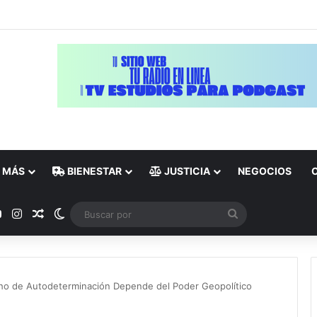
MÁS
BIENESTAR
JUSTICIA
NEGOCIOS
ok
YouTube
Instagram
Publicación al azar
Switch skin
Buscar
por
ho de Autodeterminación Depende del Poder Geopolítico