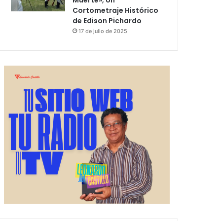
Muerte», Un
Cortometraje Histórico
de Edison Pichardo
17 de julio de 2025