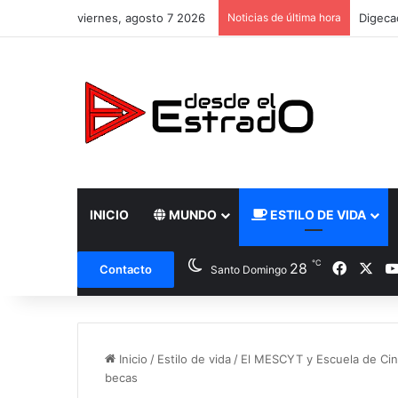
viernes, agosto 7 2026
Noticias de última hora
Digecac
INICIO
MUNDO
ESTILO DE VIDA
℃
Facebo
X
28
Contacto
Santo Domingo
Inicio
/
Estilo de vida
/
El MESCYT y Escuela de Cin
becas