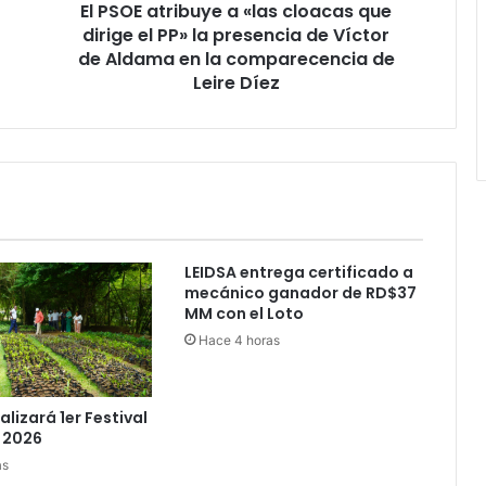
El PSOE atribuye a «las cloacas que
PP»
la
dirige el PP» la presencia de Víctor
presencia
de Aldama en la comparecencia de
de
Leire Díez
Víctor
de
Aldama
en
la
comparecencia
de
Leire
LEIDSA entrega certificado a
Díez
mecánico ganador de RD$37
MM con el Loto
Hace 4 horas
lizará 1er Festival
 2026
as