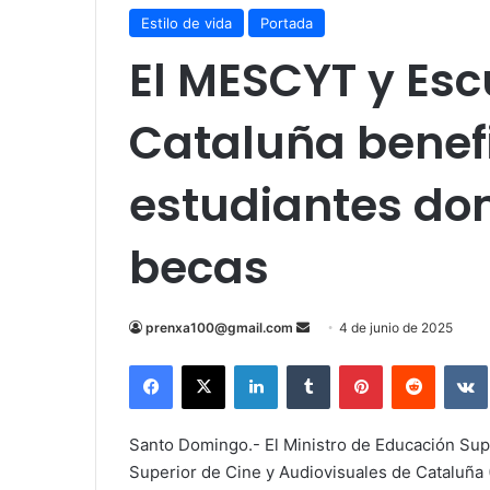
Estilo de vida
Portada
El MESCYT y Esc
Cataluña benefi
estudiantes do
becas
Send
prenxa100@gmail.com
4 de junio de 2025
an
Facebook
X
LinkedIn
Tumblr
Pinterest
Reddit
email
Santo Domingo.- El Ministro de Educación Supe
Superior de Cine y Audiovisuales de Cataluña 