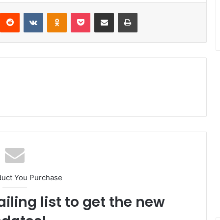
interest
Reddit
VKontakte
Odnoklassniki
Pocket
Compartir por correo electrónico
Imprimir
duct You Purchase
iling list to get the new