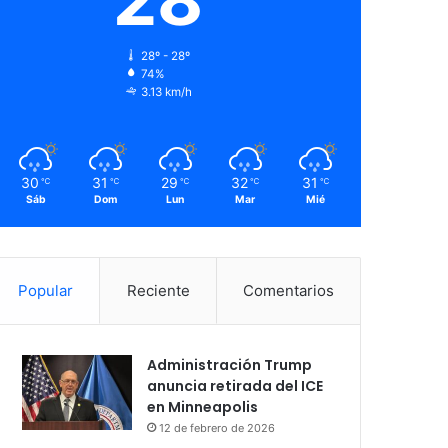
28º - 28º
74%
3.13 km/h
30
31
29
32
31
℃
℃
℃
℃
℃
Sáb
Dom
Lun
Mar
Mié
Popular
Reciente
Comentarios
Administración Trump
anuncia retirada del ICE
en Minneapolis
12 de febrero de 2026