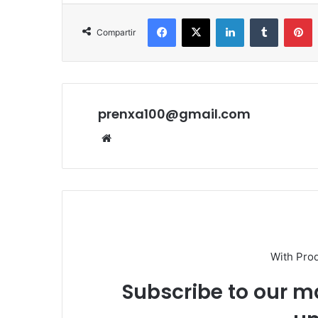
Facebook
X
LinkedIn
Tumblr
P
Compartir
prenxa100@gmail.com
Sitio
web
With Pro
Subscribe to our ma