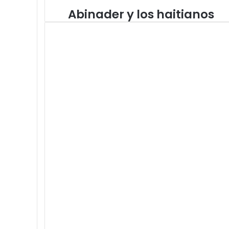
Abinader y los haitianos
Abinader
y
los
haitianos