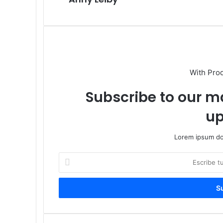
With Pro
Subscribe to our ma
up
Lorem ipsum dol
Escribe
tu
correo
electrónico