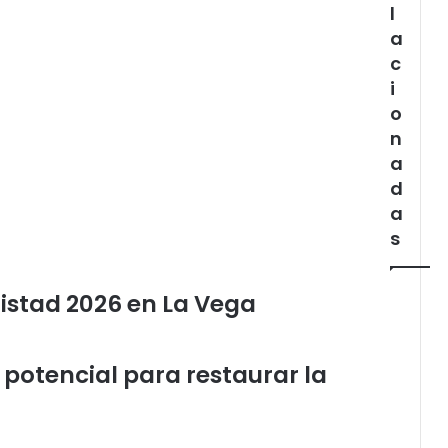
l
a
c
i
o
n
a
d
a
s
istad 2026 en La Vega
potencial para restaurar la