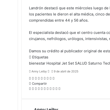
Landrón destacó que este miércoles luego de la
los pacientes le dieron el alta médica, cinco 
comprendidas entre 44 y 56 años.
El especialista destacó que el centro cuenta
cirujanos, nefrólogos, urólogos, intensivistas,
Damos su crédito al publicador original de esta
Etiquetas
bienestar
Hospital
Jet Set
SALUD
Saturno
Tec
Send
Anny Leiby
9 de abril de 2025
an
Facebook
X
LinkedIn
Tumblr
Pinterest
Reddit
VKontakte
Odnoklassniki
Pocket
email
Compartir
Facebook
X
LinkedIn
Tumblr
Pinterest
Reddit
VKontakte
Odnoklassniki
Pocket
Compartir
Imprimir
por
correo
electrónico
Anny Leiby