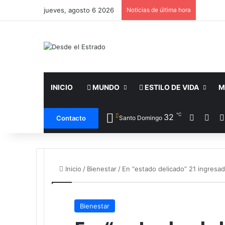
jueves, agosto 6 2026
Noticias de última hora
INICIO
MUNDO
ESTILO DE VIDA
M
℃
Facebo
X
32
Contacto
Santo Domingo
Inicio
/
Bienestar
/
En “estado delicado” 21 ingresad
Bienestar