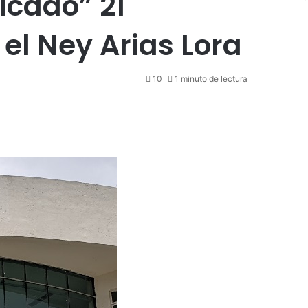
icado” 21
el Ney Arias Lora
10
1 minuto de lectura