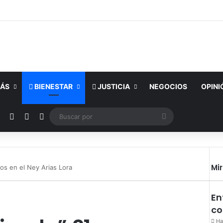
ÁS
BIENESTAR
JUSTICIA
NEGOCIOS
OPINI
ok
YouTube
Instagram
Publicación al azar
Switch skin
Buscar
por
Mi
os en el Ney Arias Lora
En
co
Ha