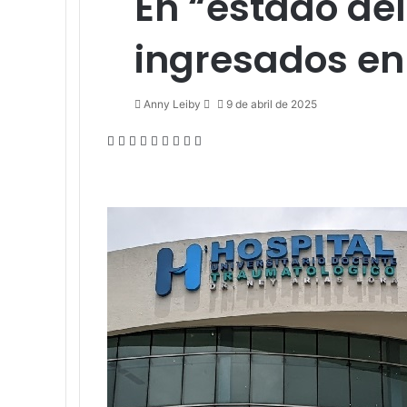
En “estado del
ingresados en 
Send
Anny Leiby
9 de abril de 2025
an
Facebook
X
LinkedIn
Tumblr
Pinterest
Reddit
VKontakte
Odnoklassniki
Pocket
email