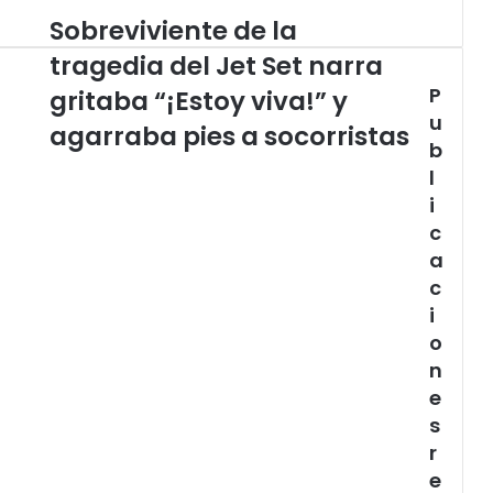
Sobreviviente de la
Sobreviviente
de
tragedia del Jet Set narra
la
P
tragedia
gritaba “¡Estoy viva!” y
del
u
agarraba pies a socorristas
Jet
b
Set
l
narra
i
gritaba
c
“¡Estoy
viva!”
a
y
c
agarraba
i
pies
o
a
n
socorristas
e
s
r
e