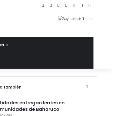
Facebook
X
YouTube
Instagram
Acceso
Publicación al az
Barra lateral
ÓN
Cerrar
ra también
tidades entregan lentes en
munidades de Bahoruco
ce 2 días