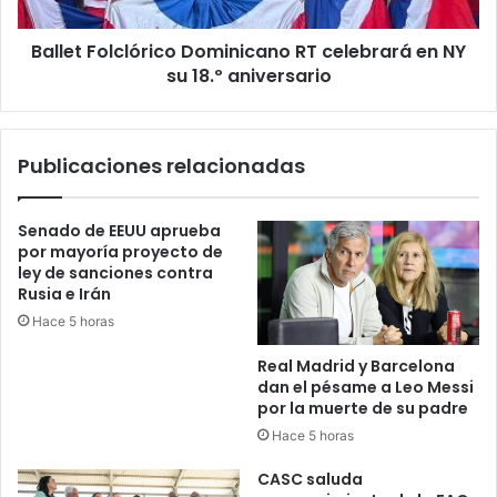
su
18.º
Ballet Folclórico Dominicano RT celebrará en NY
aniversario
su 18.º aniversario
Publicaciones relacionadas
Senado de EEUU aprueba
por mayoría proyecto de
ley de sanciones contra
Rusia e Irán
Hace 5 horas
Real Madrid y Barcelona
dan el pésame a Leo Messi
por la muerte de su padre
Hace 5 horas
CASC saluda