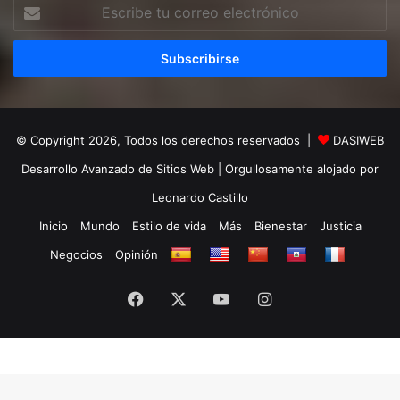
Escribe
tu
correo
electrónico
© Copyright 2026, Todos los derechos reservados |
DASIWEB
Desarrollo Avanzado de Sitios Web
| Orgullosamente alojado por
Leonardo Castillo
Inicio
Mundo
Estilo de vida
Más
Bienestar
Justicia
Negocios
Opinión
Facebook
X
YouTube
Instagram