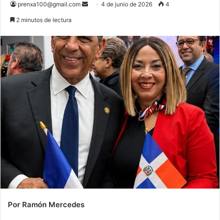
Send
prenxa100@gmail.com
4 de junio de 2026
4
an
2 minutos de lectura
email
Por Ramón Mercedes