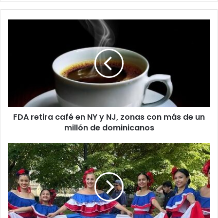
FDA
retira
café
en
NY
y
NJ,
zonas
con
FDA retira café en NY y NJ, zonas con más de un
más
de
millón de dominicanos
un
millón
Ballet
de
Folclórico
dominicanos
Dominicano
RT
celebrará
en
NY