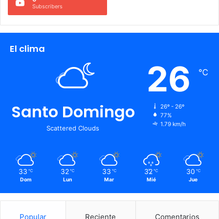
Subscribers
El clima
26
℃
Santo Domingo
26º - 26º
77%
1.79 km/h
Scattered Clouds
33
32
33
32
30
℃
℃
℃
℃
℃
Dom
Lun
Mar
Mié
Jue
Popular
Reciente
Comentarios