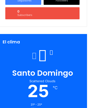
Seguidores
Followers
0
Subscribers
El clima
Santo Domingo
Scattered Clouds
25
℃
31º - 25º