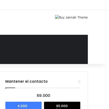
Facebook
X
YouTube
Instagram
Acceso
Publicación al az
Barra lateral
Mantener el contacto
69.000
4.000
65.000