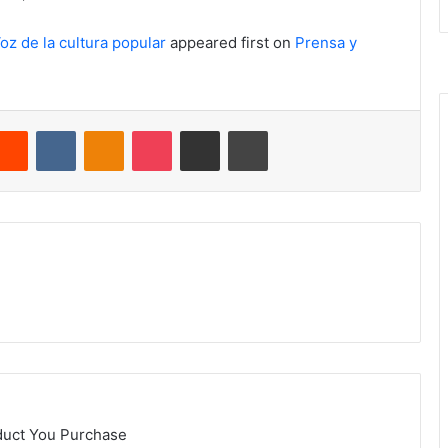
Voz de la cultura popular
appeared first on
Prensa y
terest
Reddit
VKontakte
Odnoklassniki
Pocket
Compartir por correo electrónico
Imprimir
duct You Purchase