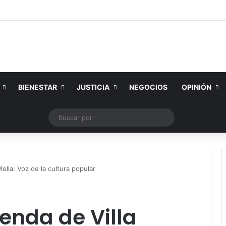
BIENESTAR
JUSTICIA
NEGOCIOS
OPINIÓN
k
ouTube
Instagram
Publicación al azar
Switch skin
Buscar
por
Mella: Voz de la cultura popular
renda de Villa