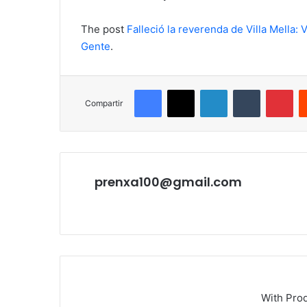
The post
Falleció la reverenda de Villa Mella: 
Gente
.
Facebook
X
LinkedIn
Tumblr
Pin
Compartir
prenxa100@gmail.com
Sitio
web
With Pro