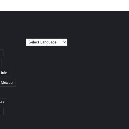
C
Irán
México
les
a