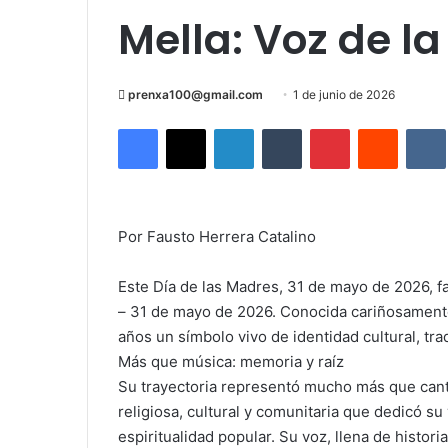
Mella: Voz de l
Send
prenxa100@gmail.com
1 de junio de 2026
an
Facebook
X
LinkedIn
Tumblr
Pinterest
Reddit
email
Por Fausto Herrera Catalino
Este Día de las Madres, 31 de mayo de 2026, fa
– 31 de mayo de 2026. Conocida cariñosamente
años un símbolo vivo de identidad cultural, tra
Más que música: memoria y raíz
Su trayectoria representó mucho más que canto
religiosa, cultural y comunitaria que dedicó su
espiritualidad popular. Su voz, llena de histori