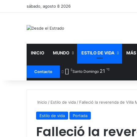
sábado, agosto 8 2026
INICIO
MUNDO
ESTILO DE VIDA
MÁS
℃
21
Faceboo
X
Y
Contacto
Santo Domingo
Inicio
/
Estilo de vida
/
Falleció la reverenda de Villa 
Estilo de vida
Portada
Falleció la reve