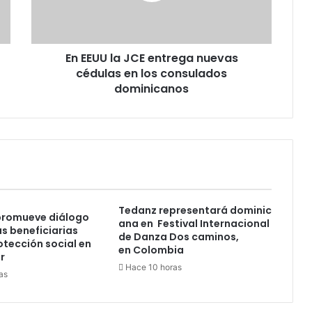
cédulas
en
los
En EEUU la JCE entrega nuevas
consulados
dominicanos
cédulas en los consulados
dominicanos
Tedanz representará dominic
promueve diálogo
ana en Festival Internacional
as beneficiarias
de Danza Dos caminos,
otección social en
en Colombia
r
Hace 10 horas
as