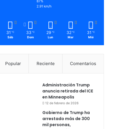
87%
2.91 km/h
31
33
29
32
31
℃
℃
℃
℃
℃
Sáb
Dom
Lun
Mar
Mié
Popular
Reciente
Comentarios
Administración Trump
anuncia retirada del ICE
en Minneapolis
12 de febrero de 2026
Gobierno de Trump ha
arrestado más de 300
mil personas,