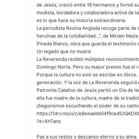
de Jesús, creció entre 18 hermanos y formó su 
modista, bordadora y colaboradora activa de la 
es lo que hace su historia extraordinaria.
La periodista Rosina Anglada recoge parte de su
heroínas de la cotidianidad…”, de Miriam Mejí
Pineda Blanco, obra que guarda el testimonio 
Un legado que no muere
La Reverenda recibió múltiples reconocimientos
Domingo Norte. Pero su mayor premio fue el r
Porque la cultura no solo se escribe en libros.
generación. Y la voz de La Reverenda seguirá
Petronila Catalino de Jesús partió un Día de la
ella fue madre de la cultura, madre de la tradic
¡Seguiremos escuchando el poder de su canto
https://1drv.ms/u/c/e8eeaebb04f9ced5/I
?e=XhTans
Pas a sus restos y descanso eterno a su alma.