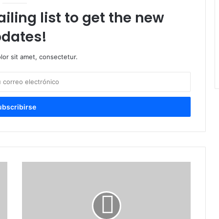
iling list to get the new
dates!
or sit amet, consectetur.
En
EEUU
la
JCE
entrega
nuevas