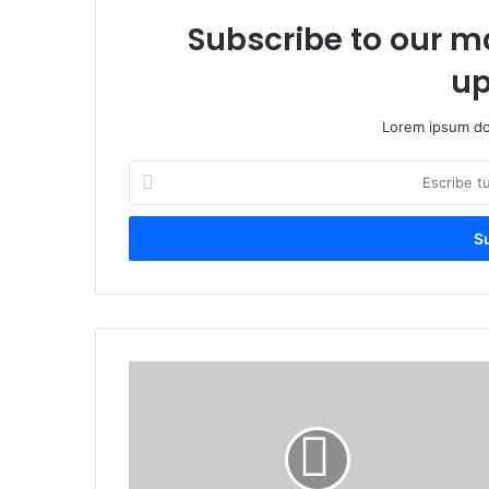
Subscribe to our ma
up
Lorem ipsum dol
Escribe
tu
correo
electrónico
Aliento
diario:
Amor
compasivo