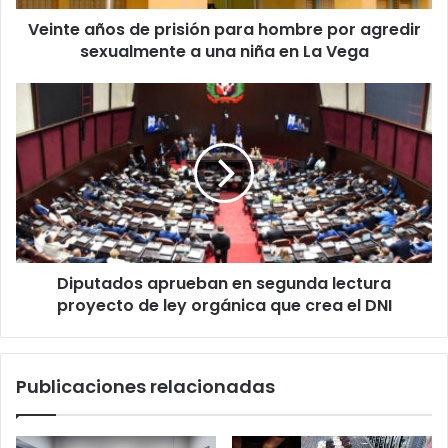
sexualmente
Veinte años de prisión para hombre por agredir
a
una
sexualmente a una niña en La Vega
niña
en
Diputados
La
aprueban
Vega
en
segunda
lectura
proyecto
de
ley
orgánica
Diputados aprueban en segunda lectura
que
crea
proyecto de ley orgánica que crea el DNI
el
DNI
Publicaciones relacionadas