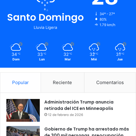
Santo Domingo
34º - 27º
80%
1.79 km/h
Lluvia Ligera
34
33
32
32
31
℃
℃
℃
℃
℃
Dom
Lun
Mar
Mié
Jue
Popular
Reciente
Comentarios
Administración Trump anuncia
retirada del ICE en Minneapolis
12 de febrero de 2026
Gobierno de Trump ha arrestado más
de 300 mil personas, preocupación