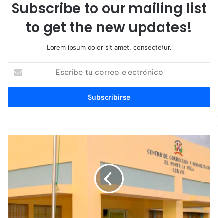
Subscribe to our mailing list
to get the new updates!
Lorem ipsum dolor sit amet, consectetur.
Escribe
tu
correo
electrónico
Veinte
años
de
prisión
para
hombre
por
agredir