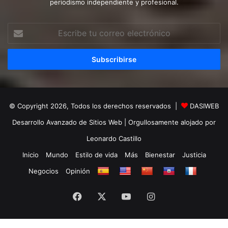
periodismo independiente y profesional.
Escribe
tu
correo
electrónico
© Copyright 2026, Todos los derechos reservados |
DASIWEB
Desarrollo Avanzado de Sitios Web
| Orgullosamente alojado por
Leonardo Castillo
Inicio
Mundo
Estilo de vida
Más
Bienestar
Justicia
Negocios
Opinión
Facebook
X
YouTube
Instagram