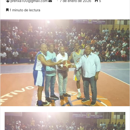
Send
prenxa100@gmail.com
7 de enero de 2026
5
an
1 minuto de lectura
email