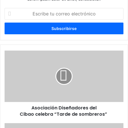
Escribe
tu
correo
electrónico
Asociación Diseñadores
del
Cibao celebra “Tarde
de
sombreros”
Asociación Diseñadores del
Cibao celebra “Tarde de sombreros”
INAPA