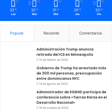
32
32
31
30
33
℃
℃
℃
℃
℃
Lun
Mar
Mié
Jue
Vie
Popular
Reciente
Comentarios
Administración Trump anuncia
retirada del ICE en Minneapolis
12 de febrero de 2026
Gobierno de Trump ha arrestado más
de 300 mil personas, preocupación
entre dominicanos NYC
14 de agosto de 2025
Administrador de EGEHID participa de
conferencia sobre «Tierras Raras en el
Desarrollo Nacional»
16 de octubre de 2025