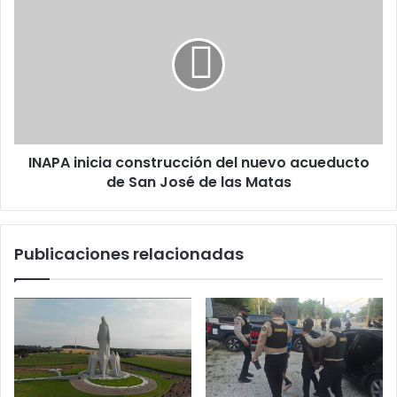
inicia
construcción
del
nuevo
acueducto
de
San
José
INAPA inicia construcción del nuevo acueducto
de
las
de San José de las Matas
Matas
Publicaciones relacionadas