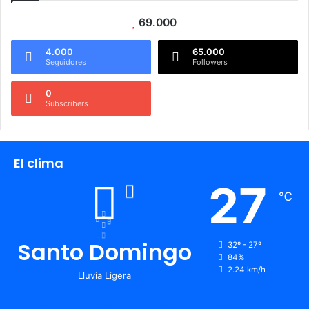
69.000
4.000
65.000
Seguidores
Followers
0
Subscribers
El clima
27
℃
Santo Domingo
32º - 27º
84%
2.24 km/h
Lluvia Ligera