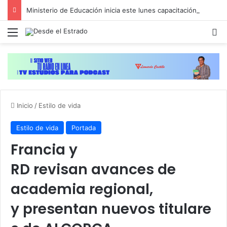
Ministerio de Educación inicia este lunes capacitación a docentes de cara al inicio del año escolar 2026-2027
Menú
B
Inicio
/
Estilo de vida
Estilo de vida
Portada
Francia y
RD revisan avances de
academia regional,
y presentan nuevos titulare