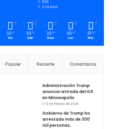
65%
2.24 km/h
32
33
33
30
31
℃
℃
℃
℃
℃
Vie
Sáb
Dom
Lun
Mar
Popular
Reciente
Comentarios
Administración Trump
anuncia retirada del ICE
en Minneapolis
12 de febrero de 2026
Gobierno de Trump ha
arrestado más de 300
mil personas,