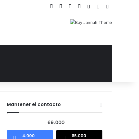
Facebook
X
YouTube
Instagram
Acceso
Publicación al az
Barra lateral
Mantener el contacto
69.000
4.000
65.000