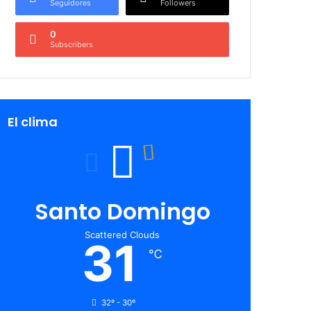
Seguidores
Followers
0
Subscribers
El clima
Santo Domingo
Scattered Clouds
31
℃
32º - 30º