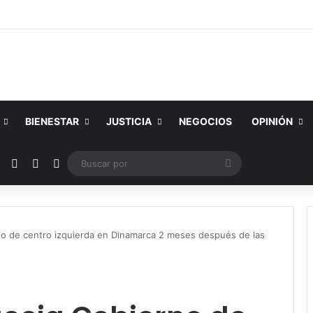
BIENESTAR
JUSTICIA
NEGOCIOS
OPINIÓN
ok
YouTube
Instagram
Publicación al azar
Switch skin
Buscar
por
o de centro izquierda en Dinamarca 2 meses después de las