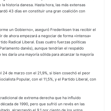
e la historia danesa. Hasta hora, las más extensas
rdó 43 días en constituir una gran coalición con
rme un Gobierno», aseguró Frederiksen tras recibir el
tir de ahora empezará a negociar de forma «intensa»
ido Radical Liberal. Esas cuatro fuerzas políticas
(Parlamento danés), aunque tendrían el respaldo
les daría una mayoría sólida para alcanzar la mayoría
l 24 de marzo con el 21,9%, si bien cosechó el peor
ocialista Popular, con el 11,5%, y el Partido Liberal, con
 tradicional de extrema derecha que ha influido
a década de 1990, pero que sufrió un revés en las
ltado, alcanzando el 9,1 por ciento de los votos.