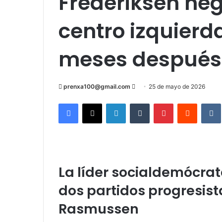
Frederiksen ne
centro izquierd
meses después 
Send
prenxa100@gmail.com
25 de mayo de 2026
an
Facebook
X
LinkedIn
Tumblr
Pinterest
Reddit
email
La líder socialdemócrat
dos partidos progresis
Rasmussen