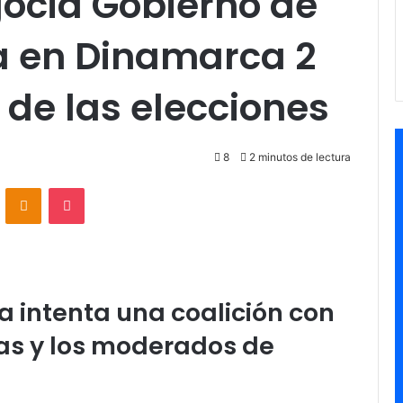
gocia Gobierno de
a en Dinamarca 2
de las elecciones
8
2 minutos de lectura
VKontakte
Odnoklassniki
Pocket
a intenta una coalición con
tas y los moderados de