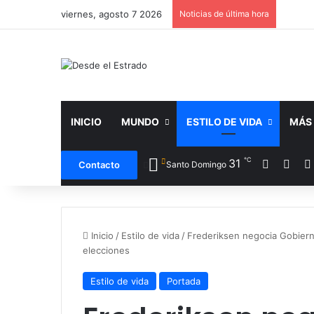
viernes, agosto 7 2026
Noticias de última hora
INICIO
MUNDO
ESTILO DE VIDA
MÁS
℃
Facebo
X
31
Contacto
Santo Domingo
Inicio
/
Estilo de vida
/
Frederiksen negocia Gobiern
elecciones
Estilo de vida
Portada