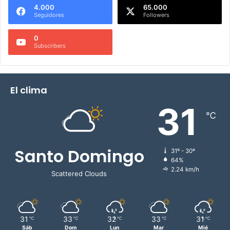
4.000
65.000
Seguidores
Followers
0
Subscribers
El clima
31
℃
Santo Domingo
31º - 30º
64%
2.24 km/h
Scattered Clouds
31
33
32
33
31
℃
℃
℃
℃
℃
Sáb
Dom
Lun
Mar
Mié