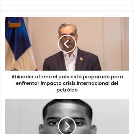
Abinader
afirma
el
país
está
preparado
para
enfrentar
impacto
Abinader afirma el país está preparado para
crisis
internacional
enfrentar impacto crisis internacional del
del
petróleo
petróleo
Muere
policía
herido
durante
balacera
en