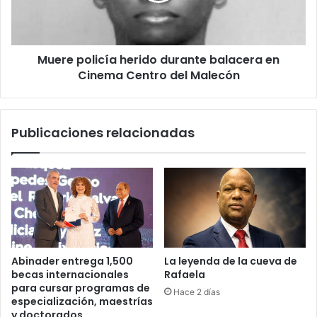
Cinema
Centro
del
Muere policía herido durante balacera en
Malecón
Cinema Centro del Malecón
Publicaciones relacionadas
Abinader entrega 1,500
La leyenda de la cueva de
becas internacionales
Rafaela
para cursar programas de
Hace 2 días
especialización, maestrías
y doctorados