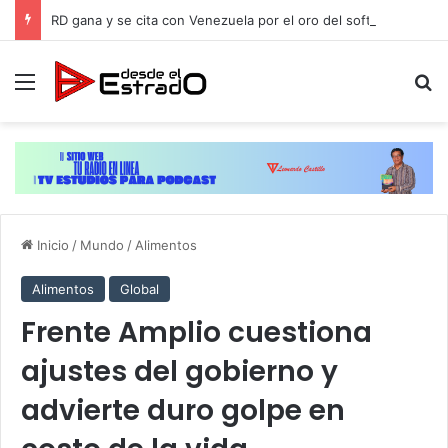
RD gana y se cita con Venezuela por el oro del softbol masculino de JCC-2026
Menú
B
Inicio
/
Mundo
/
Alimentos
Alimentos
Global
Frente Amplio cuestiona
ajustes del gobierno y
advierte duro golpe en