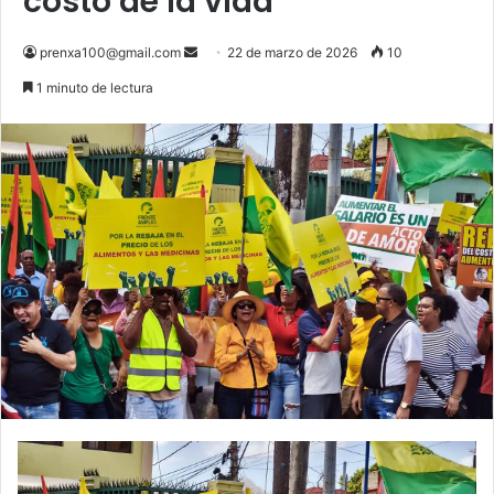
costo de la vida
Send
prenxa100@gmail.com
22 de marzo de 2026
10
an
1 minuto de lectura
email