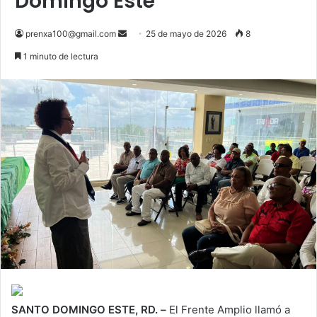
Domingo Este
Send
prenxa100@gmail.com
25 de mayo de 2026
8
an
1 minuto de lectura
email
SANTO DOMINGO ESTE, RD. –
El Frente Amplio llamó a