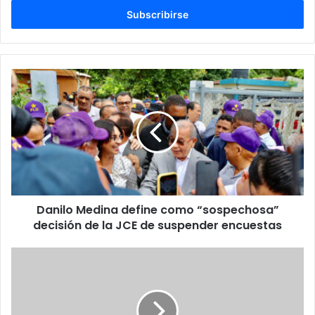
correo
electrónico
Danilo
Medina
define
como
“sospechosa”
decisión
de
la
JCE
Danilo Medina define como “sospechosa”
de
suspender
decisión de la JCE de suspender encuestas
encuestas
De
Irán
a
Cuba