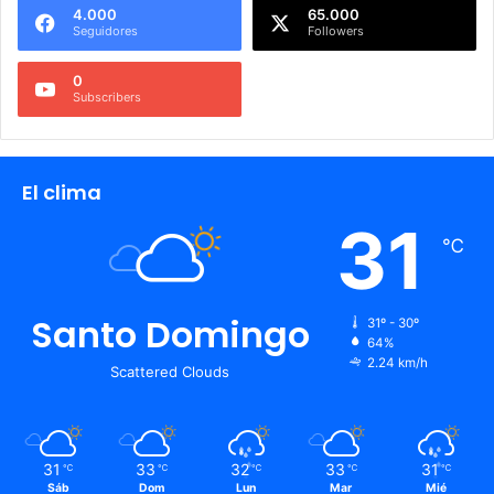
4.000
65.000
Seguidores
Followers
0
Subscribers
El clima
31
℃
Santo Domingo
31º - 30º
64%
2.24 km/h
Scattered Clouds
31
33
32
33
31
℃
℃
℃
℃
℃
Sáb
Dom
Lun
Mar
Mié