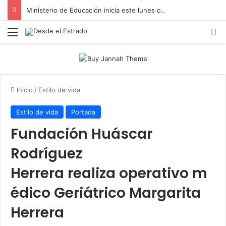
Ministerio de Educación inicia este lunes capacitación a docentes de cara al inicio del año escolar 2026-2027
Menú
B
Inicio
/
Estilo de vida
Estilo de vida
Portada
Fundación Huáscar
Rodríguez
Herrera realiza operativo m
édico Geriátrico Margarita
Herrera