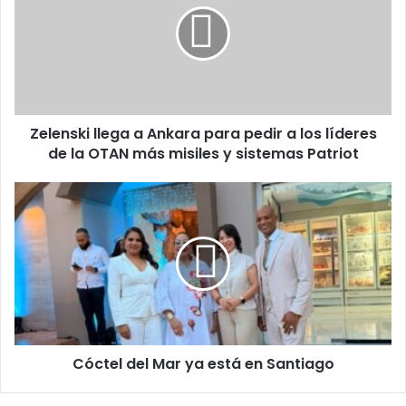
Ankara
para
pedir
a
los
líderes
Zelenski llega a Ankara para pedir a los líderes
de
la
de la OTAN más misiles y sistemas Patriot
OTAN
más
Cóctel
misiles
del
y
Mar
sistemas
ya
Patriot
está
en
Santiago
Cóctel del Mar ya está en Santiago