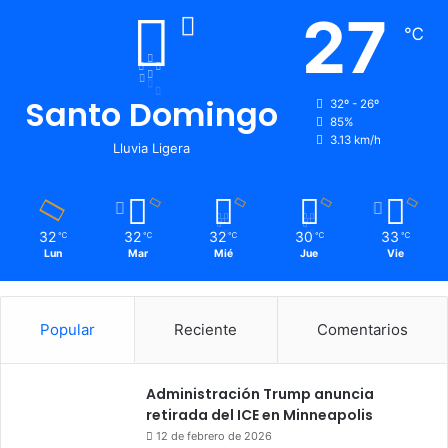
27
℃
Santo Domingo
32º - 26º
85%
3.13 km/h
Lluvia Ligera
32
32
32
30
33
℃
℃
℃
℃
℃
Lun
Mar
Mié
Jue
Vie
Popular
Reciente
Comentarios
Administración Trump anuncia
retirada del ICE en Minneapolis
12 de febrero de 2026