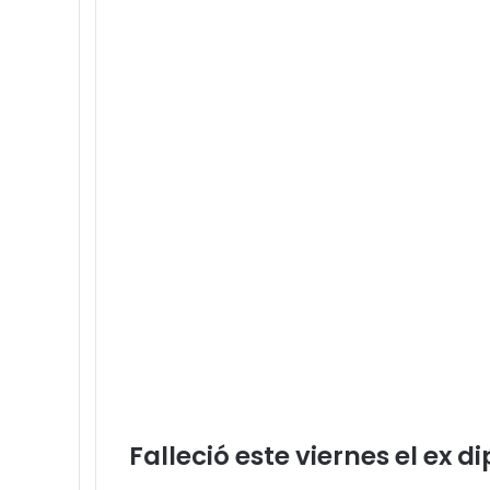
en
Pedernales
Falleció este viernes el ex d