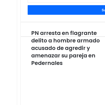
tu
correo
electrónico
PN arresta en flagrante
PN
arresta
delito a hombre armado
en
flagrante
acusado de agredir y
delito
amenazar su pareja en
a
hombre
Pedernales
armado
acusado
de
agredir
y
amenazar
su
pareja