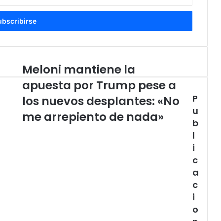
Meloni mantiene la
Meloni
mantiene
apuesta por Trump pese a
la
P
apuesta
los nuevos desplantes: «No
por
u
me arrepiento de nada»
Trump
b
pese
l
a
i
los
c
nuevos
desplantes:
a
«No
c
me
i
arrepiento
o
de