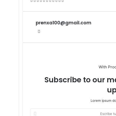
Facebook
X
LinkedIn
Tumblr
Pinterest
Reddit
VKontakte
Odnoklassniki
Pocket
Compartir
Imprimir
por
correo
electrónico
prenxa100@gmail.com
Sitio
web
With Pro
Subscribe to our ma
up
Lorem ipsum dol
Escribe