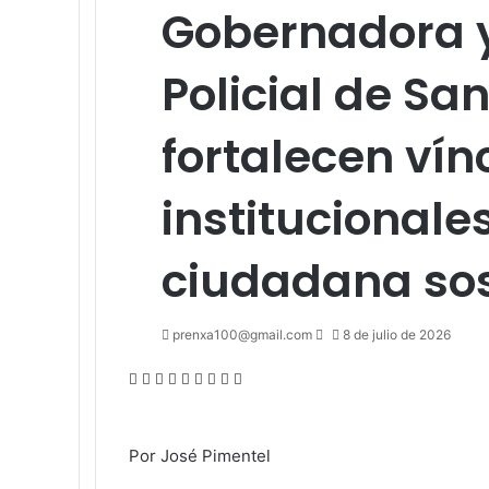
Gobernadora
Policial de Sa
fortalecen vín
institucional
ciudadana sos
Send
prenxa100@gmail.com
8 de julio de 2026
an
Facebook
X
LinkedIn
Tumblr
Pinterest
Reddit
VKontakte
Odnoklassniki
Pocket
email
Por José Pimentel