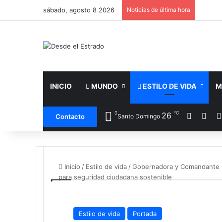
sábado, agosto 8 2026
Noticias de última hora
INICIO
MUNDO
ESTILO DE VIDA
M
℃
Facebo
X
26
Contacto
Santo Domingo
Inicio
/
Estilo de vida
/
Gobernadora y Comandante Pol
para seguridad ciudadana sostenible
Estilo de vida
Portada