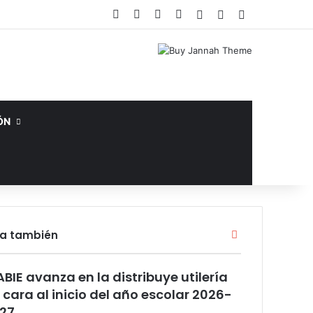
Facebook
X
YouTube
Instagram
Acceso
Publicación al az
Barra lateral
ÓN
Cerrar
ra también
ABIE avanza en la distribuye utilería
 cara al inicio del año escolar 2026-
27