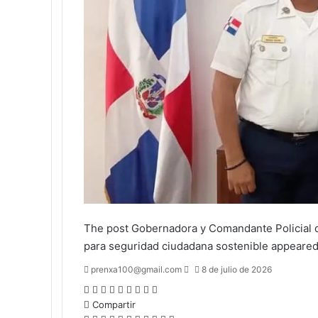
The post
Gobernadora y Comandante Policial de
para seguridad ciudadana sostenible
appeared 
Send
prenxa100@gmail.com
8 de julio de 2026
an
Facebook
X
LinkedIn
Tumblr
Pinterest
Reddit
VKontakte
Odnoklassniki
Pocket
email
Compartir