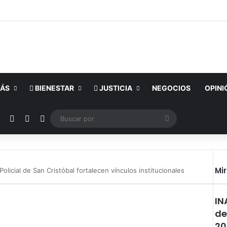
ÁS
BIENESTAR
JUSTICIA
NEGOCIOS
OPINI
ok
YouTube
Instagram
Publicación al azar
Switch skin
Buscar
por
Mi
icial de San Cristóbal fortalecen vínculos institucionales
IN
de
20