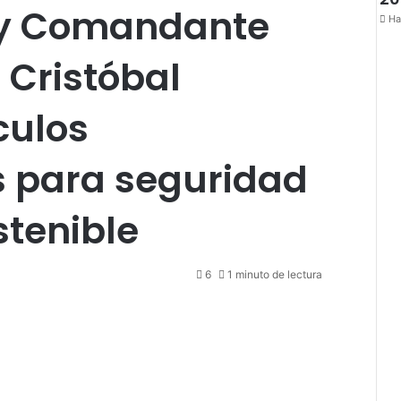
 y Comandante
Ha
n Cristóbal
culos
es para seguridad
tenible
6
1 minuto de lectura