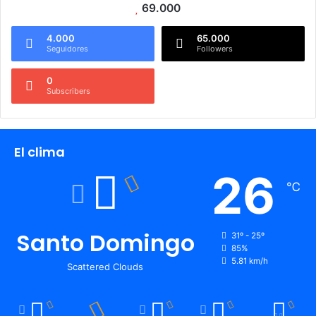
69.000
4.000
65.000
Seguidores
Followers
0
Subscribers
El clima
26
℃
Santo Domingo
31º - 25º
85%
5.81 km/h
Scattered Clouds