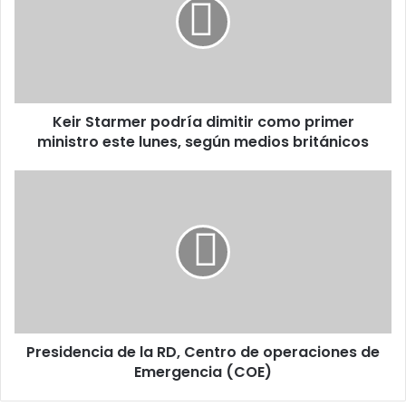
dimitir
como
primer
ministro
este
lunes,
Keir Starmer podría dimitir como primer
según
medios
ministro este lunes, según medios británicos
británicos
Presidencia
de
la
RD,
Centro
de
operaciones
de
Emergencia
Presidencia de la RD, Centro de operaciones de
(COE)
Emergencia (COE)