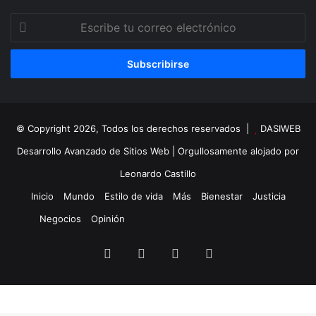
Escribe
tu
correo
electrónico
© Copyright 2026, Todos los derechos reservados |
DASIWEB
Desarrollo Avanzado de Sitios Web
| Orgullosamente alojado por
Leonardo Castillo
Inicio
Mundo
Estilo de vida
Más
Bienestar
Justicia
Negocios
Opinión
Facebook
X
YouTube
Instagram