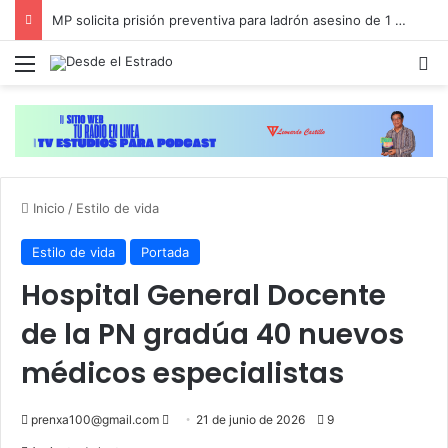
MP solicita prisión preventiva para ladrón asesino de 1 mujer en Piantini
Menú
B
Inicio
/
Estilo de vida
Estilo de vida
Portada
Hospital General Docente
de la PN gradúa 40 nuevos
médicos especialistas
Send
prenxa100@gmail.com
21 de junio de 2026
9
an