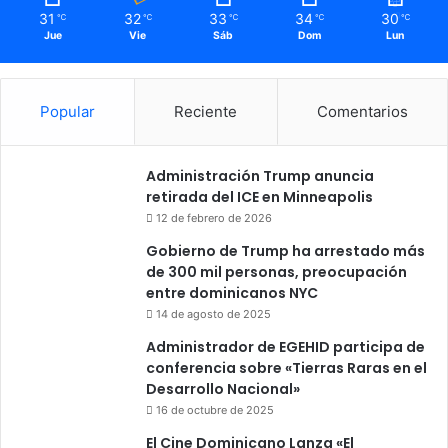
31
32
33
34
30
℃
℃
℃
℃
℃
Jue
Vie
Sáb
Dom
Lun
Popular
Reciente
Comentarios
Administración Trump anuncia
retirada del ICE en Minneapolis
12 de febrero de 2026
Gobierno de Trump ha arrestado más
de 300 mil personas, preocupación
entre dominicanos NYC
14 de agosto de 2025
Administrador de EGEHID participa de
conferencia sobre «Tierras Raras en el
Desarrollo Nacional»
16 de octubre de 2025
El Cine Dominicano Lanza «El