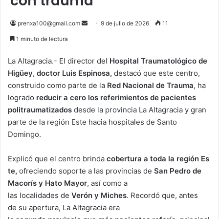
con trauma
Send
prenxa100@gmail.com
9 de julio de 2026
11
an
1 minuto de lectura
email
La Altagracia.- El director del
Hospital Traumatológico de
Higüey
,
doctor Luis Espinosa,
destacó que este centro,
construido como parte de la
Red Nacional de Trauma
, ha
logrado
reducir a cero los referimientos de pacientes
politraumatizados
desde la provincia La Altagracia y gran
parte de la región Este hacia hospitales de Santo
Domingo.
Explicó que el centro brinda
cobertura
a
toda
la
región
Es
te,
ofreciendo soporte a las provincias de
San Pedro de
Macorís y Hato Mayor
, así como a
las localidades de
Verón
y Miches
. Recordó que, antes
de su apertura, La Altagracia era