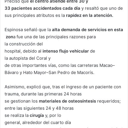
Precisó que
el
centro
atiende
entre 30 y
33
pacientes
accidentados
cada
día
y resaltó que uno de
sus principales atributos es la
rapidez
en
la
atención
.
Espinosa señaló que la
alta
demanda
de
servicios
en
esta
zon
a fue una de las principales razones para
la construcción del
hospital, debido al
intenso
flujo
vehicular
de
la autopista del Coral y
de otras importantes vías, como las carreteras Macao–
Bávaro y Hato Mayor–San Pedro de Macorís.
Asimismo, explicó que, tras el ingreso de un paciente con
trauma, durante las primeras 24 horas
se gestionan los
materiales
de
osteosíntesis
requeridos;
entre las siguientes 24 y 48 horas
se realiza la
cirugía
y, por lo
general, alrededor del cuarto día