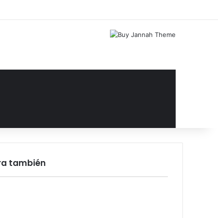
Facebook
X
YouTube
Instagram
Acceso
Publicación al az
Barra lateral
ra también
rar