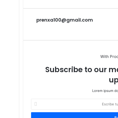
por
correo
electrónico
prenxa100@gmail.com
Sitio
web
With Pro
Subscribe to our ma
up
Lorem ipsum dol
Escribe
tu
correo
electrónico