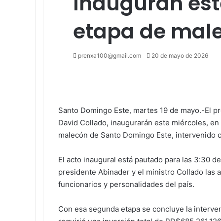
Inauguran est
etapa de mal
Send
prenxa100@gmail.com
20 de mayo de 2026
an
Facebook
X
LinkedIn
Tumblr
Pinterest
Reddit
VKontakte
Odnoklassniki
Pocket
email
Santo Domingo Este, martes 19 de mayo.-El pre
David Collado, inaugurarán este miércoles, en 
malecón de Santo Domingo Este, intervenido 
El acto inaugural está pautado para las 3:30 d
presidente Abinader y el ministro Collado las 
funcionarios y personalidades del país.
Con esa segunda etapa se concluye la interven