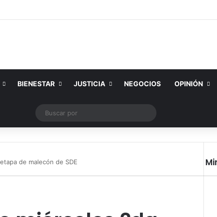
BIENESTAR
JUSTICIA
NEGOCIOS
OPINIÓN
Tube
Instagram
Publicación al azar
Switch skin
Buscar
por
Mi
 etapa de malecón de SDE
Cer