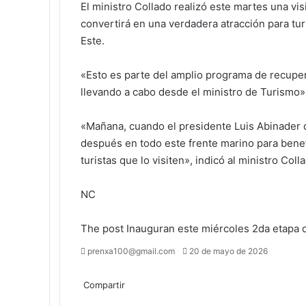
El ministro Collado realizó este martes una vis
convertirá en una verdadera atracción para tu
Este.
«Esto es parte del amplio programa de recupe
llevando a cabo desde el ministro de Turismo», 
«Mañana, cuando el presidente Luis Abinader d
después en todo este frente marino para benef
turistas que lo visiten», indicó al ministro Col
NC
The post
Inauguran este miércoles 2da etapa
Send
prenxa100@gmail.com
20 de mayo de 2026
an
Facebook
X
LinkedIn
Tumblr
Pinterest
Reddit
VKontakte
Odnoklassniki
Pocket
email
Compartir
Facebook
X
LinkedIn
Tumblr
Pinterest
Reddit
VKontakte
Odnoklassniki
Pocket
Compartir
Imprimir