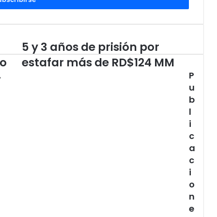
5 y 3 años de prisión por
5
y
to
estafar más de RD$124 MM
3
P
-
años
de
u
prisión
b
por
l
estafar
i
más
c
de
RD$124
a
MM
c
i
o
n
e