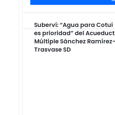
Suberví: “Agua para Cotuí
Suberví:
“Agua
es prioridad” del Acueduc
para
Cotuí
Múltiple Sánchez Ramírez
es
Trasvase SD
prioridad”
del
Acueducto
Múltiple
Sánchez
Ramírez-
Trasvase
SD