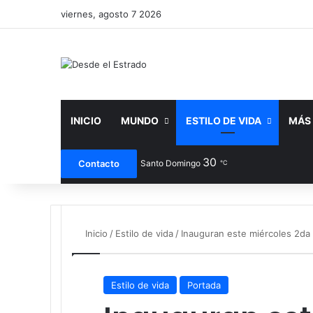
viernes, agosto 7 2026
INICIO
MUNDO
ESTILO DE VIDA
MÁS
30
Facebook
X
You
Contacto
Santo Domingo
℃
Inicio
/
Estilo de vida
/
Inauguran este miércoles 2da
Estilo de vida
Portada