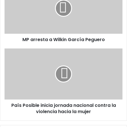
Wilkin
García
Peguero
MP arresta a Wilkin García Peguero
País
Posible
inicia
jornada
nacional
contra
la
violencia
hacia
País Posible inicia jornada nacional contra la
la
mujer
violencia hacia la mujer