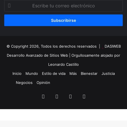
Escribe
tu
correo
electrónico
© Copyright 2026, Todos los derechos reservados |
DASIWEB
Desarrollo Avanzado de Sitios Web
| Orgullosamente alojado por
Leonardo Castillo
Inicio
Mundo
Estilo de vida
Más
Bienestar
Justicia
Negocios
Opinión
Facebook
X
YouTube
Instagram