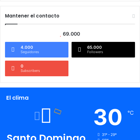
Mantener el contacto
69.000
4.000
65.000
Seguidores
Followers
0
Subscribers
El clima
30
℃
Santo Domingo
31º - 29º