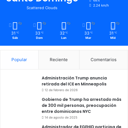
68%
2.24 km/h
Scattered Clouds
31
33
32
33
31
℃
℃
℃
℃
℃
Sáb
Dom
Lun
Mar
Mié
Popular
Reciente
Comentarios
Administración Trump anuncia
retirada del ICE en Minneapolis
12 de febrero de 2026
Gobierno de Trump ha arrestado más
de 300 mil personas, preocupación
entre dominicanos NYC
14 de agosto de 2025
Administrador de EGEHID participa de