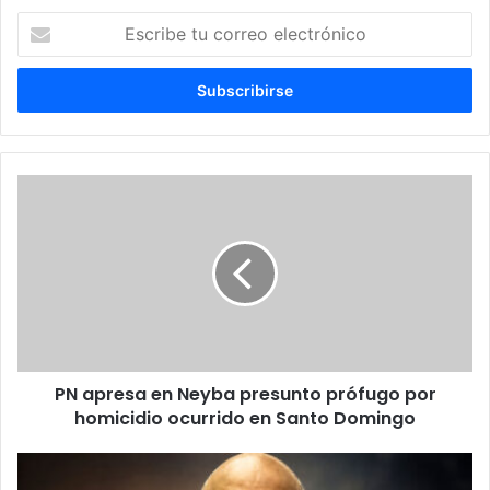
Escribe
tu
correo
electrónico
PN
apresa
en
Neyba
presunto
prófugo
por
homicidio
ocurrido
PN apresa en Neyba presunto prófugo por
en
Santo
homicidio ocurrido en Santo Domingo
Domingo
En
el