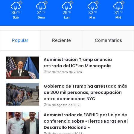
30
31
29
32
31
℃
℃
℃
℃
℃
Sáb
Dom
Lun
Mar
Mié
Popular
Reciente
Comentarios
Administración Trump anuncia
retirada del ICE en Minneapolis
12 de febrero de 2026
Gobierno de Trump ha arrestado más
de 300 mil personas, preocupación
entre dominicanos NYC
14 de agosto de 2025
Administrador de EGEHID participa de
conferencia sobre «Tierras Raras en el
Desarrollo Nacional»
16 de octubre de 2025