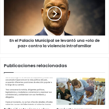
Palacio
Municipal
se
levantó
una
«ola
de
En el Palacio Municipal se levantó una «ola de
paz»
contra
paz» contra la violencia intrafamiliar
la
violencia
intrafamiliar
Publicaciones relacionadas