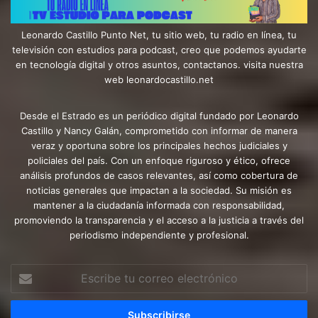
Leonardo Castillo Punto Net, tu sitio web, tu radio en línea, tu
televisión con estudios para podcast, creo que podemos ayudarte
en tecnología digital y otros asuntos, contactanos. visita nuestra
web leonardocastillo.net
Desde el Estrado es un periódico digital fundado por Leonardo
Castillo y Nancy Galán, comprometido con informar de manera
veraz y oportuna sobre los principales hechos judiciales y
policiales del país. Con un enfoque riguroso y ético, ofrece
análisis profundos de casos relevantes, así como cobertura de
noticias generales que impactan a la sociedad. Su misión es
mantener a la ciudadanía informada con responsabilidad,
promoviendo la transparencia y el acceso a la justicia a través del
periodismo independiente y profesional.
Escribe
tu
correo
electrónico