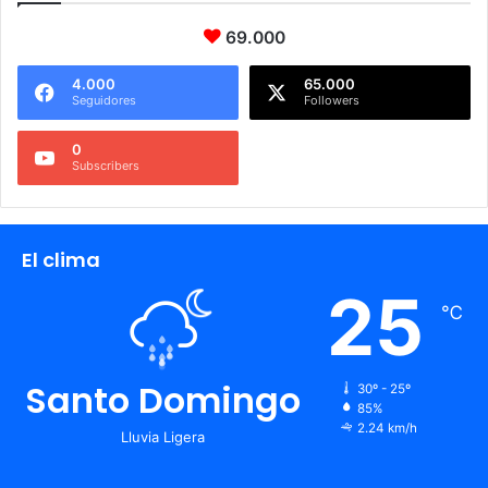
69.000
4.000
65.000
Seguidores
Followers
0
Subscribers
El clima
25
℃
Santo Domingo
30º - 25º
85%
2.24 km/h
Lluvia Ligera