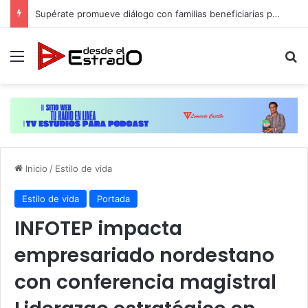
Supérate promueve diálogo con familias beneficiarias para su protección social en Hato Mayor
Menú
B
Inicio
/
Estilo de vida
Estilo de vida
Portada
INFOTEP impacta
empresariado nordestano
con conferencia magistral