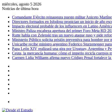
miércoles, agosto 5 2026
Noticias de última hora
Comandante Ejército reinaugura puesto militar Aniceto Martíne
Directores formados en Isfodosu propician un inicio de año esc
Impacto electoral probable de los influencers en Latino Améric
Ministro Paliza encabeza apertura del primer Foro Meta RD 20
Rutte habla con Zelenski tras un nuevo ataque ruso y pide refor
Ministerio Público solicita prisión preventiva para hombre por
Unicaribe recibe ministro argentino Federico Sturzenegger para
Papa León XIV realizará una gira por Uruguay, Argentina y Pe
Ceuta, la mercancía humana: cómo el imperio recicla cuerpos m
Carmen Lidia Williams afirma nuevo Código Penal fortalece la j
Facebook
X
YouTube
Instagram
Acceso
Publicación
al
Barra
azar
lateral
Menú