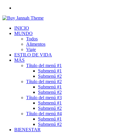
Buscar
por
INICIO
MUNDO
Todos
Alimentos
Viaje
ESTILO DE VIDA
MÁS
Título del menú #1
Submenú #1
Submenú #2
Título del menú #2
Submenú #1
Submenú #2
Título del menú #3
Submenú #1
Submenú #2
Título del menú #4
Submenú #1
Submenú #2
BIENESTAR