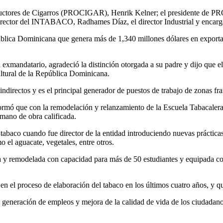
roductores de Cigarros (PROCIGAR), Henrik Kelner; el presidente de 
tor del INTABACO, Radhames Díaz, el director Industrial y encargado
pública Dominicana que genera más de 1,340 millones dólares en exportac
l exmandatario, agradeció la distinción otorgada a su padre y dijo que e
ltural de la República Dominicana.
indirectos y es el principal generador de puestos de trabajo de zonas fr
 que con la remodelación y relanzamiento de la Escuela Tabacalera s
 mano de obra calificada.
tabaco cuando fue director de la entidad introduciendo nuevas práctica
o el aguacate, vegetales, entre otros.
da y remodelada con capacidad para más de 50 estudiantes y equipada co
en el proceso de elaboración del tabaco en los últimos cuatro años, y 
 generación de empleos y mejora de la calidad de vida de los ciudadano