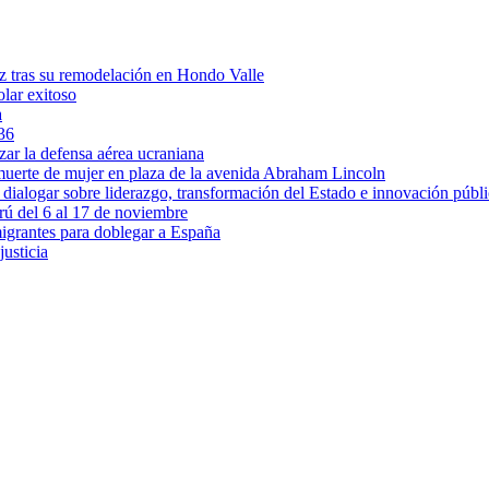
z tras su remodelación en Hondo Valle
olar exitoso
a
36
zar la defensa aérea ucraniana
 muerte de mujer en plaza de la avenida Abraham Lincoln
 dialogar sobre liderazgo, transformación del Estado e innovación públ
rú del 6 al 17 de noviembre
igrantes para doblegar a España
usticia