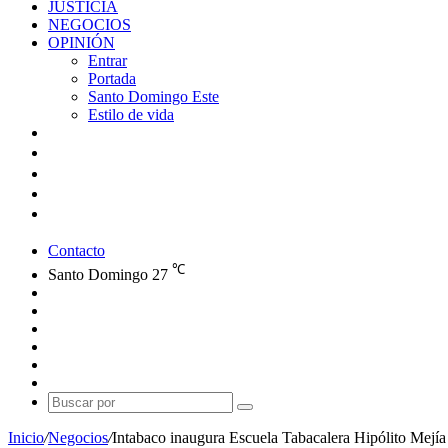
JUSTICIA
NEGOCIOS
OPINIÓN
Entrar
Portada
Santo Domingo Este
Estilo de vida
Contacto
℃
Santo Domingo
27
Facebook
X
YouTube
Instagram
Publicación
al
Switch
azar
skin
Buscar
por
Inicio
/
Negocios
/
Intabaco inaugura Escuela Tabacalera Hipólito Mejía