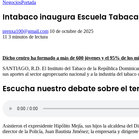
Negocios
Portada
Intabaco inaugura Escuela Tabacale
Send
prenxa100@gmail.com
10 de octubre de 2025
an
11
3 minutos de lectura
Facebook
X
LinkedIn
Tumblr
Pinterest
Reddit
VKontakte
Odnoklassniki
Pocket
email
Dicho centro ha formado a más de 600 jóvenes y el 95% de los mi
SANTIAGO, R.D. El Instituto del Tabaco de la República Dominicana
sus aportes al sector agropecuario nacional y a la industria del tabaco
Escucha nuestro debate sobre el t
Asistieron el expresidente Hipólito Mejía, sus hijos la alcaldesa del 
director de la Policía, Juan Bautista Jiménez; la empresaria y dirig