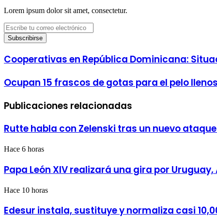
Lorem ipsum dolor sit amet, consectetur.
Escribe
tu
correo
electrónico
Cooperativas
Cooperativas en República Dominicana: Situa
en
República
Ocupan
Ocupan 15 frascos de gotas para el pelo lleno
Dominicana:
15
Situación
frascos
actual
Publicaciones relacionadas
de
y
gotas
panorama
para
regulatorio
Rutte habla con Zelenski tras un nuevo ataque
el
pelo
llenos
Hace 6 horas
de
cocaína
Papa León XIV realizará una gira por Uruguay, 
líquida
Hace 10 horas
Edesur instala, sustituye y normaliza casi 10