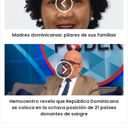
sus
familias
Madres dominicanas: pilares de sus familias
Hemocentro
revela
que
República
Dominicana
se
coloca
en
la
Hemocentro revela que República Dominicana
octava
posición
se coloca en la octava posición de 21 países
de
donantes de sangre
21
países