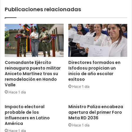
donantes
Publicaciones relacionadas
de
sangre
Comandante Ejército
Directores formados en
reinaugura puesto militar
Isfodosu propician un
Aniceto Martínez tras su
inicio de año escolar
remodelación en Hondo
exitoso
Valle
Hace 1 día
Hace 1 día
Impacto electoral
Ministro Paliza encabeza
probable de los
apertura del primer Foro
influencers en Latino
Meta RD 2036
América
Hace 1 día
Hace 1 día