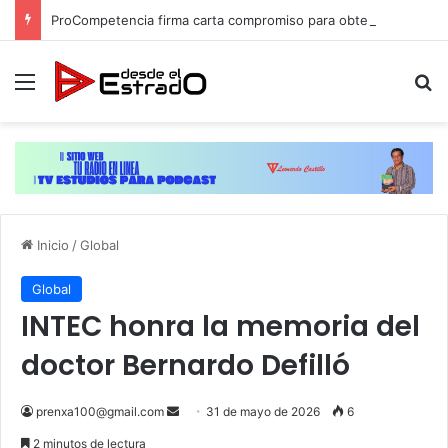
ProCompetencia firma carta compromiso para obtener el Sello Igualando RD para el Sector Público
Menú
B
Inicio
/
Global
Global
INTEC honra la memoria del
doctor Bernardo Defilló
Send
prenxa100@gmail.com
31 de mayo de 2026
6
an
2 minutos de lectura