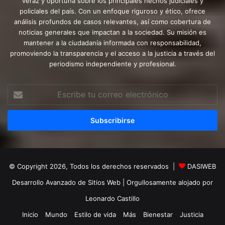
veraz y oportuna sobre los principales hechos judiciales y
policiales del país. Con un enfoque riguroso y ético, ofrece
análisis profundos de casos relevantes, así como cobertura de
noticias generales que impactan a la sociedad. Su misión es
mantener a la ciudadanía informada con responsabilidad,
promoviendo la transparencia y el acceso a la justicia a través del
periodismo independiente y profesional.
Escribe
tu
correo
electrónico
© Copyright 2026, Todos los derechos reservados |
DASIWEB
Desarrollo Avanzado de Sitios Web
| Orgullosamente alojado por
Leonardo Castillo
Inicio
Mundo
Estilo de vida
Más
Bienestar
Justicia