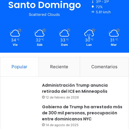
Santo Domingo
31º - 31º
72%
5.81 km/h
Scattered Clouds
34
32
33
30
31
℃
℃
℃
℃
℃
Vie
Sáb
Dom
Lun
Mar
Popular
Reciente
Comentarios
Administración Trump anuncia
retirada del ICE en Minneapolis
12 de febrero de 2026
Gobierno de Trump ha arrestado más
de 300 mil personas, preocupación
entre dominicanos NYC
14 de agosto de 2025