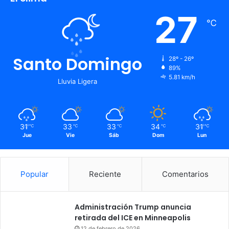
27
℃
Santo Domingo
28º - 26º
89%
5.81 km/h
Lluvia Ligera
31
33
33
34
31
℃
℃
℃
℃
℃
Jue
Vie
Sáb
Dom
Lun
Popular
Reciente
Comentarios
Administración Trump anuncia
retirada del ICE en Minneapolis
12 de febrero de 2026