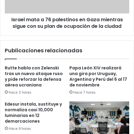
Gaza
mientras
sigue
Israel mata a 76 palestinos en Gaza mientras
con
su
sigue con su plan de ocupación de la ciudad
plan
de
ocupación
Publicaciones relacionadas
de
la
ciudad
Rutte habla con Zelenski
Papa León XIV realizará
tras un nuevo ataque ruso
una gira por Uruguay,
y pide reforzar la defensa
Argentina y Perú del 6 al 17
aérea ucraniana
de noviembre
Hace 3 horas
Hace 7 horas
Edesur instala, sustituye y
normaliza casi 10,000
luminarias en 12
demarcaciones
Hace 9 horas