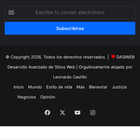
Escribe
tu
correo
electrónico
© Copyright 2026, Todos los derechos reservados |
DASIWEB
Desarrollo Avanzado de Sitios Web
| Orgullosamente alojado por
Leonardo Castillo
Inicio
Mundo
Estilo de vida
Más
Bienestar
Justicia
Negocios
Opinión
Facebook
X
YouTube
Instagram