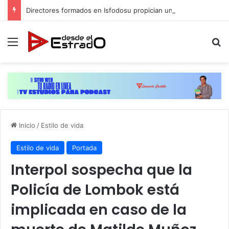
Directores formados en Isfodosu propician un inicio de año escolar exitoso
Menú
B
Inicio
/
Estilo de vida
Estilo de vida
Portada
Interpol sospecha que la
Policía de Lombok está
implicada en caso de la