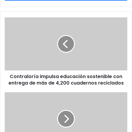
Contraloría
impulsa
educación
sostenible
con
entrega
de
más
de
Contraloría impulsa educación sostenible con
4,200
cuadernos
entrega de más de 4,200 cuadernos reciclados
reciclados
Israel
mata
a
76
palestinos
en