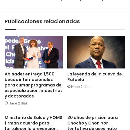
y
el
Inesdyc
Publicaciones relacionadas
Abinader entrega 1,500
La leyenda de la cueva de
becas internacionales
Rafaela
para cursar programas de
Hace 2 días
especialización, maestrías
y doctorados
Hace 2 días
Ministerio de Salud y HOMS
30 años de prisión para
firman acuerdo para
Chocho y Chon por
fortalecer la prevención,
tentativa de asesinato