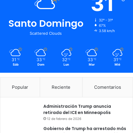
31
Santo Domingo
32º - 31º
67%
3.58 km/h
Scattered Clouds
31
33
32
33
31
℃
℃
℃
℃
℃
Sáb
Dom
Lun
Mar
Mié
Popular
Reciente
Comentarios
Administración Trump anuncia
retirada del ICE en Minneapolis
12 de febrero de 2026
Gobierno de Trump ha arrestado más