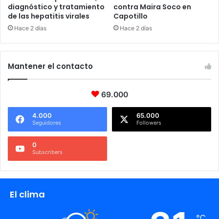
diagnóstico y tratamiento
contra Maira Soco en
de las hepatitis virales
Capotillo
Hace 2 días
Hace 2 días
Mantener el contacto
69.000
4.000
65.000
Seguidores
Followers
0
Subscribers
El clima
℃