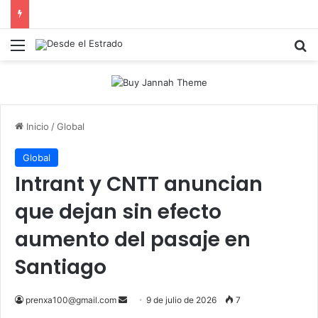
Menú
B
Inicio
/
Global
Global
Intrant y CNTT anuncian
que dejan sin efecto
aumento del pasaje en
Santiago
Send
prenxa100@gmail.com
9 de julio de 2026
7
an