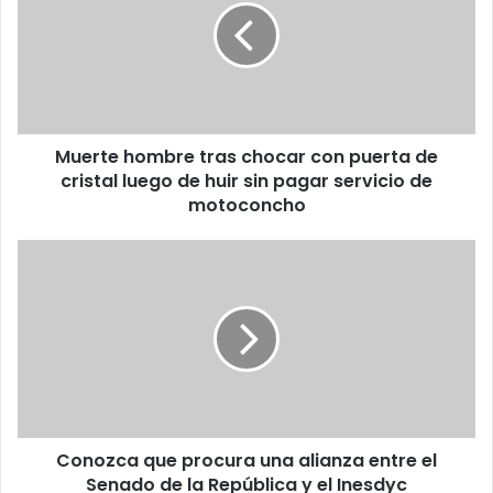
chocar
con
puerta
de
cristal
luego
Muerte hombre tras chocar con puerta de
de
huir
cristal luego de huir sin pagar servicio de
sin
motoconcho
pagar
servicio
Conozca
de
que
motoconcho
procura
una
alianza
entre
el
Senado
de
Conozca que procura una alianza entre el
la
República
Senado de la República y el Inesdyc