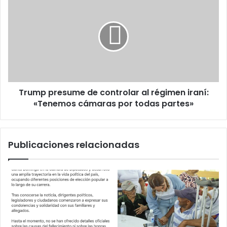
presume
de
controlar
al
régimen
iraní:
«Tenemos
cámaras
Trump presume de controlar al régimen iraní:
por
todas
«Tenemos cámaras por todas partes»
partes»
Publicaciones relacionadas