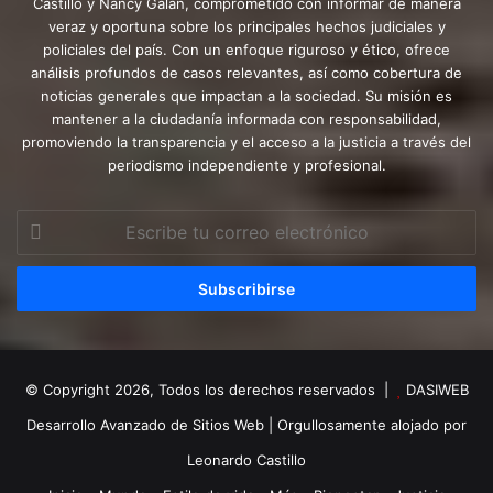
Castillo y Nancy Galán, comprometido con informar de manera
veraz y oportuna sobre los principales hechos judiciales y
policiales del país. Con un enfoque riguroso y ético, ofrece
análisis profundos de casos relevantes, así como cobertura de
noticias generales que impactan a la sociedad. Su misión es
mantener a la ciudadanía informada con responsabilidad,
promoviendo la transparencia y el acceso a la justicia a través del
periodismo independiente y profesional.
Escribe
tu
correo
electrónico
© Copyright 2026, Todos los derechos reservados |
DASIWEB
Desarrollo Avanzado de Sitios Web
| Orgullosamente alojado por
Leonardo Castillo