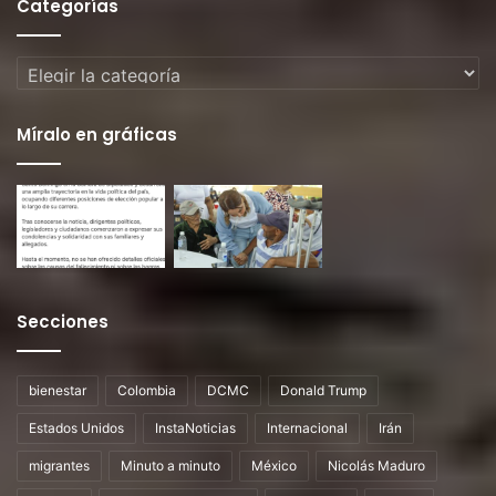
Categorías
Categorías
Míralo en gráficas
Secciones
bienestar
Colombia
DCMC
Donald Trump
Estados Unidos
InstaNoticias
Internacional
Irán
migrantes
Minuto a minuto
México
Nicolás Maduro