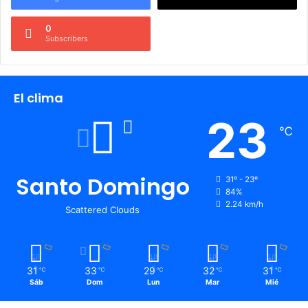
0
Subscribers
El clima
23
℃
Santo Domingo
31º - 23º
84%
2.24 km/h
Scattered Clouds
31
33
29
32
31
℃
℃
℃
℃
℃
Sáb
Dom
Lun
Mar
Mié