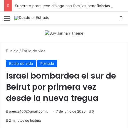
Supérate promueve diálogo con familias beneficiarias para su protección social en Hato Mayor
Menú
B
Inicio
/
Estilo de vida
Estilo de vida
Portada
Israel bombardea el sur de
Beirut por primera vez
desde la nueva tregua
Send
prenxa100@gmail.com
7 de junio de 2026
6
an
2 minutos de lectura
email