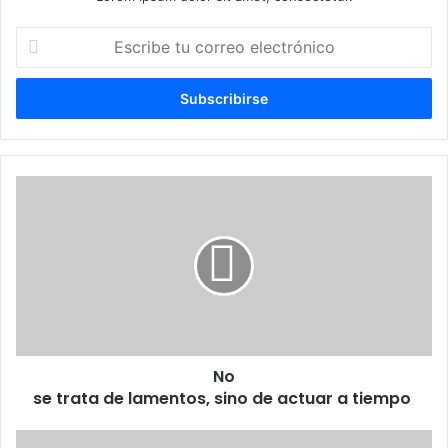
Escribe
tu
correo
electrónico
No
se trata de lamentos, sino de actuar a tiempo
No
se trata de lamentos, sino de actuar a tiempo
Trump