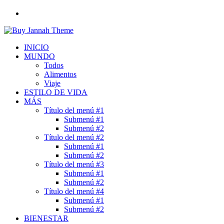
Buscar
por
INICIO
MUNDO
Todos
Alimentos
Viaje
ESTILO DE VIDA
MÁS
Título del menú #1
Submenú #1
Submenú #2
Título del menú #2
Submenú #1
Submenú #2
Título del menú #3
Submenú #1
Submenú #2
Título del menú #4
Submenú #1
Submenú #2
BIENESTAR