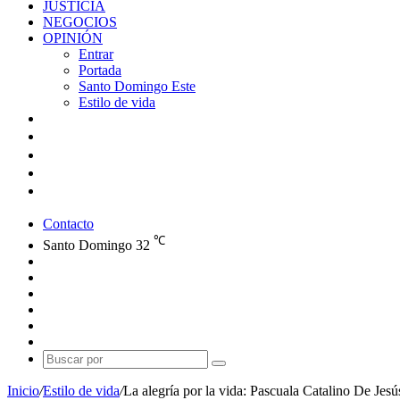
JUSTICIA
NEGOCIOS
OPINIÓN
Entrar
Portada
Santo Domingo Este
Estilo de vida
Contacto
℃
Santo Domingo
32
Facebook
X
YouTube
Instagram
Publicación
al
Switch
azar
skin
Buscar
por
Inicio
/
Estilo de vida
/
La alegría por la vida: Pascuala Catalino De Je