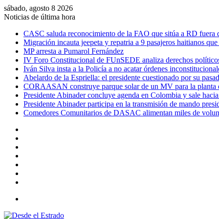
sábado, agosto 8 2026
Noticias de última hora
CASC saluda reconocimiento de la FAO que sitúa a RD fuera 
Migración incauta jeepeta y repatria a 9 pasajeros haitianos que 
MP arresta a Pumarol Fernández
IV Foro Constitucional de FUnSEDE analiza derechos político
Iván Silva insta a la Policía a no acatar órdenes inconstitucional
Abelardo de la Espriella: el presidente cuestionado por su pas
CORAASAN construye parque solar de un MV para la planta de
Presidente Abinader concluye agenda en Colombia y sale hacia 
Presidente Abinader participa en la transmisión de mando presi
Comedores Comunitarios de DASAC alimentan miles de volun
Facebook
X
YouTube
Instagram
Acceso
Publicación
al
Barra
azar
lateral
Menú