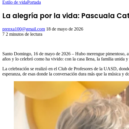
Estilo de vida
Portada
La alegría por la vida: Pascuala C
Send
prenxa100@gmail.com
18 de mayo de 2026
an
7
2 minutos de lectura
Facebook
X
LinkedIn
Tumblr
Pinterest
Reddit
VKontakte
Odnoklassniki
Pocket
email
Santo Domingo, 16 de mayo de 2026 – Hubo merengue pimentoso, abraz
años y lo celebró como ha vivido: con la casa llena, la familia unida y
La celebración se realizó en el Club de Profesores de la UASD, donde h
esperanza, de esas donde la conversación dura más que la música y d