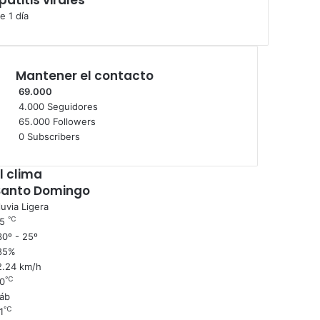
e 1 día
Mantener el contacto
69.000
4.000
Seguidores
65.000
Followers
0
Subscribers
l clima
Santo Domingo
luvia Ligera
℃
25
0º - 25º
85%
2.24 km/h
℃
0
áb
℃
1