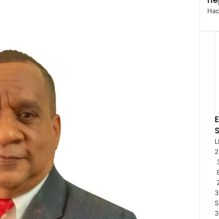
Hac
E
L
3
3
S
3