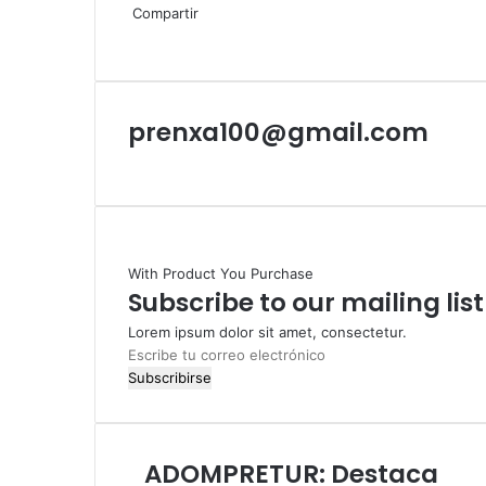
email
Compartir
Facebook
X
LinkedIn
Tumblr
Pinterest
Reddit
VKontakte
Odnoklassniki
Pocket
Compartir
Imprimir
por
correo
electrónico
prenxa100@gmail.com
Sitio
web
With Product You Purchase
Subscribe to our mailing lis
Lorem ipsum dolor sit amet, consectetur.
Escribe
tu
correo
electrónico
ADOMPRETUR: Destaca
ADOMPRETUR: Destaca