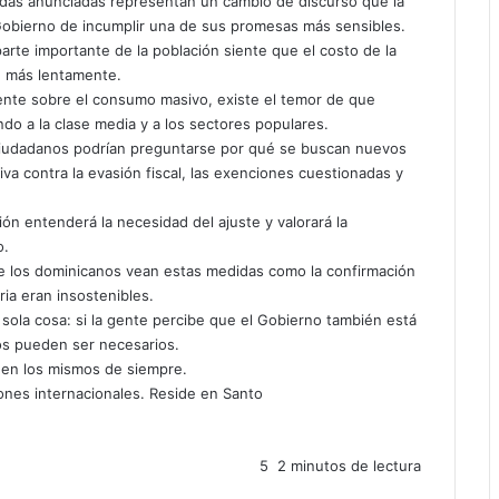
edidas anunciadas representan un cambio de discurso que la
Gobierno de incumplir una de sus promesas más sensibles.
arte importante de la población siente que el costo de la
n más lentamente.
nte sobre el consumo masivo, existe el temor de que
ndo a la clase media y a los sectores populares.
 ciudadanos podrían preguntarse por qué se buscan nuevos
va contra la evasión fiscal, las exenciones cuestionadas y
ión entenderá la necesidad del ajuste y valorará la
o.
ue los dominicanos vean estas medidas como la confirmación
ia eran insostenibles.
 sola cosa: si la gente percibe que el Gobierno también está
tos pueden ser necesarios.
uen los mismos de siempre.
iones internacionales. Reside en Santo
5
2 minutos de lectura