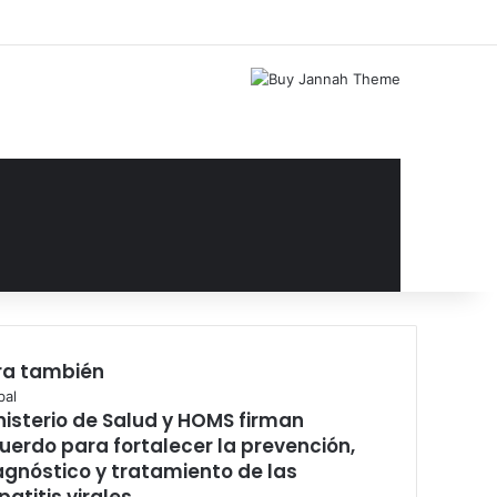
Facebook
X
YouTube
Instagram
Acceso
Publicación al az
Barra lateral
ra también
rar
bal
nisterio de Salud y HOMS firman
uerdo para fortalecer la prevención,
agnóstico y tratamiento de las
patitis virales