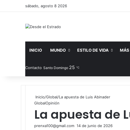
sábado, agosto 8 2026
INICIO
MUNDO
ESTILO DE VIDA
MÁS
25
Facebook
X
YouTube
Instag
Pub
Contacto
Santo Domingo
℃
Inicio
/
Global
/
La apuesta de Luis Abinader
Global
Opinión
La apuesta de L
Send
prenxa100@gmail.com
14 de junio de 2026