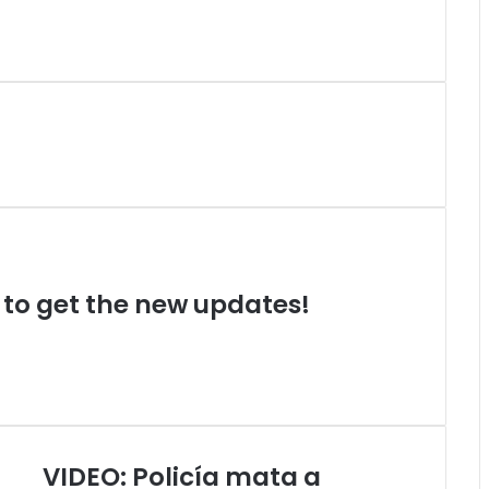
t to get the new updates!
VIDEO: Policía mata a
VIDEO: