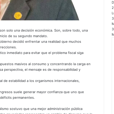
2
L
3
M
3
 son solo una decisión económica. Son, sobre todo, una
M
l inicio de su segundo mandato.
 Gobierno decidió enfrentar una realidad que muchos
rrecciones.
ico inmediato para evitar que el problema fiscal siga
 impuestos masivos al consumo y concentrando la carga en
a perspectiva, el mensaje es de responsabilidad y
al de estabilidad a los organismos internacionales,
ingresos suele generar mayor confianza que uno que
déficits permanentes.
cialismo sostuvo que una mejor administración pública