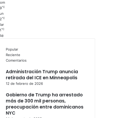
Dom
℃
9
un
℃
2
ar
℃
1
ié
Popular
Reciente
Comentarios
Administración Trump anuncia
retirada del ICE en Minneapolis
12 de febrero de 2026
Gobierno de Trump ha arrestado
más de 300 mil personas,
preocupación entre dominicanos
NYC