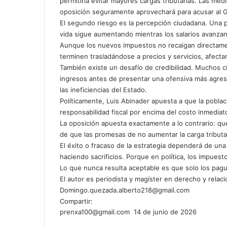
permitiría evitar mayores cargas tributarias. Las m
oposición seguramente aprovechará para acusar al 
El segundo riesgo es la percepción ciudadana. Una p
vida sigue aumentando mientras los salarios avanza
Aunque los nuevos impuestos no recaigan directame
terminen trasladándose a precios y servicios, afecta
También existe un desafío de credibilidad. Muchos
ingresos antes de presentar una ofensiva más agresi
las ineficiencias del Estado.
Políticamente, Luis Abinader apuesta a que la poblac
responsabilidad fiscal por encima del costo inmediat
La oposición apuesta exactamente a lo contrario: q
de que las promesas de no aumentar la carga tributar
El éxito o fracaso de la estrategia dependerá de una
haciendo sacrificios. Porque en política, los impues
Lo que nunca resulta aceptable es que solo los pag
El autor es periodista y magíster en derecho y relac
Domingo.quezada.alberto218@gmail.com
Compartir:
Send
prenxa100@gmail.com
14 de junio de 2026
Facebook
X
LinkedIn
Tumblr
Pinterest
Reddit
VKontakte
Odnoklassniki
Pocket
an