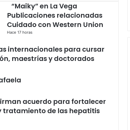
Policía
“Maiky” en La Vega
mata
Publicaciones relacionadas
a
“Maiky”
o
Cuidado con Western Union
en
La
Hace 17 horas
Vega
as internacionales para cursar
ón, maestrías y doctorados
afaela
firman acuerdo para fortalecer
y tratamiento de las hepatitis