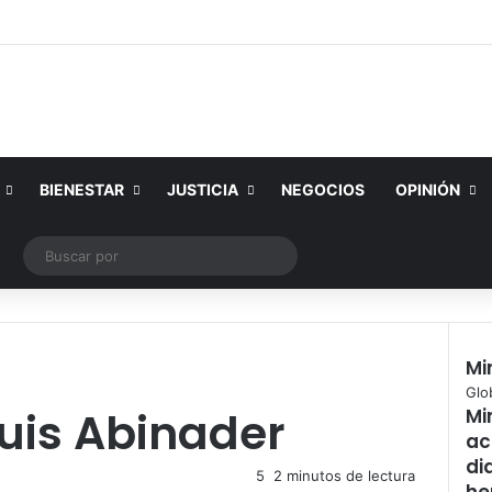
BIENESTAR
JUSTICIA
NEGOCIOS
OPINIÓN
ram
licación al azar
Switch skin
Buscar
por
Mi
Cer
Glo
uis Abinader
Mi
ac
di
5
2 minutos de lectura
he