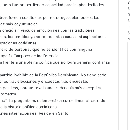
S
, pero fueron perdiendo capacidad para inspirar lealtades
3
ideas fueron sustituidas por estrategias electorales; los
3
vez más coyunturales.
L
creció sin vínculos emocionales con las tradiciones
3
nes, los partidos ya no representan causas ni aspiraciones,
M
upaciones cotidianas.
úmero de personas que no se identifica con ninguna
 apatía. Tampoco de indiferencia.
 frente a una oferta política que no logra generar confianza
partido invisible de la República Dominicana. No tiene sede,
iones tras elecciones y encuestas tras encuestas.
s políticos, porque revela una ciudadanía más escéptica,
utomática.
no”. La pregunta es quién será capaz de llenar el vacío de
la historia política dominicana.
iones internacionales. Reside en Santo