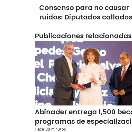
Consenso para no causar
Consenso
para
ruidos: Diputados callado
no
causar
ruidos:
Publicaciones relacionadas
Diputados
callados
Abinader entrega 1,500 bec
programas de especializaci
Hace 38 minutos