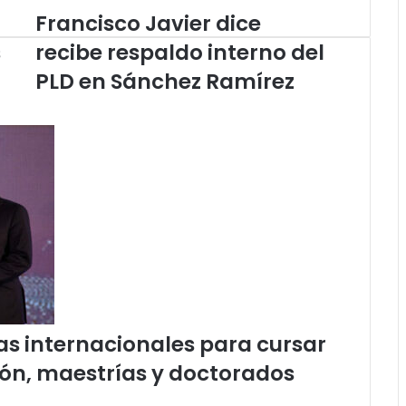
Francisco Javier dice
Francisco
Javier
s
recibe respaldo interno del
dice
recibe
PLD en Sánchez Ramírez
respaldo
interno
del
PLD
en
Sánchez
Ramírez
as internacionales para cursar
ón, maestrías y doctorados