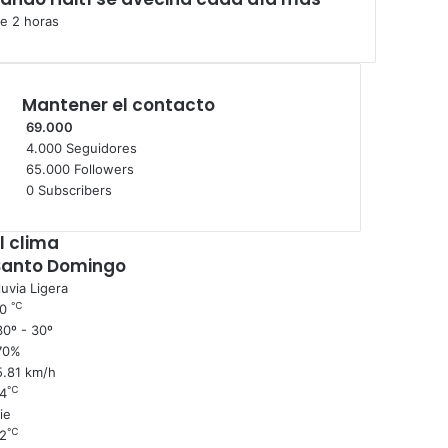
e 2 horas
Mantener el contacto
69.000
4.000
Seguidores
65.000
Followers
0
Subscribers
l clima
Santo Domingo
luvia Ligera
℃
30
0º - 30º
70%
5.81 km/h
℃
4
ie
℃
2