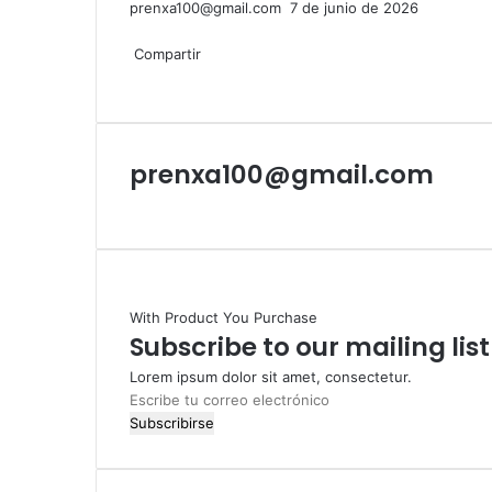
Send
prenxa100@gmail.com
7 de junio de 2026
Facebook
X
LinkedIn
Tumblr
Pinterest
Reddit
VKontakte
Odnoklassniki
Pocket
an
email
Compartir
Facebook
X
LinkedIn
Tumblr
Pinterest
Reddit
VKontakte
Odnoklassniki
Pocket
Compartir
Imprimir
por
correo
electrónico
prenxa100@gmail.com
Sitio
web
With Product You Purchase
Subscribe to our mailing lis
Lorem ipsum dolor sit amet, consectetur.
Escribe
tu
correo
electrónico