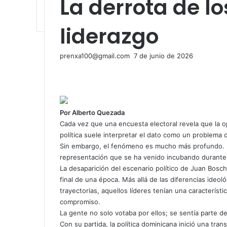
La derrota de lo
liderazgo
Send
prenxa100@gmail.com
7 de junio de 2026
Facebook
X
LinkedIn
Tumblr
Pinterest
Reddit
VKontakte
Odnoklassniki
Pocket
an
email
Por Alberto Quezada
Cada vez que una encuesta electoral revela que la o
política suele interpretar el dato como un problem
Sin embargo, el fenómeno es mucho más profundo. L
representación que se ha venido incubando durante
La desaparición del escenario político de Juan Bos
final de una época. Más allá de las diferencias ideol
trayectorias, aquellos líderes tenían una caracterís
compromiso.
La gente no solo votaba por ellos; se sentía parte de
Con su partida, la política dominicana inició una tr