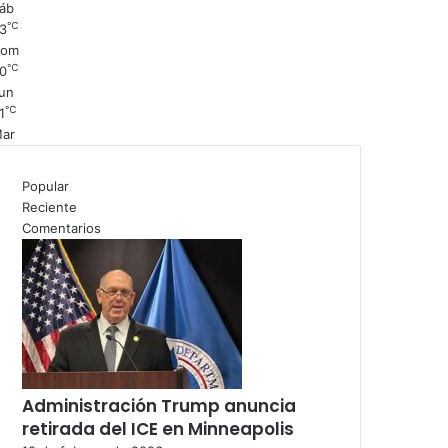
áb
℃
3
Dom
℃
0
un
℃
1
ar
Popular
Reciente
Comentarios
Administración Trump anuncia
retirada del ICE en Minneapolis