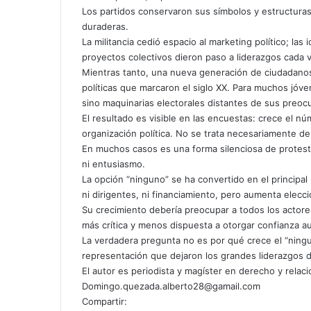
Los partidos conservaron sus símbolos y estructuras
duraderas.
La militancia cedió espacio al marketing político; las 
proyectos colectivos dieron paso a liderazgos cada 
Mientras tanto, una nueva generación de ciudadanos 
políticas que marcaron el siglo XX. Para muchos jóve
sino maquinarias electorales distantes de sus preoc
El resultado es visible en las encuestas: crece el n
organización política. No se trata necesariamente de
En muchos casos es una forma silenciosa de protesta
ni entusiasmo.
La opción “ninguno” se ha convertido en el principal 
ni dirigentes, ni financiamiento, pero aumenta elecc
Su crecimiento debería preocupar a todos los actore
más crítica y menos dispuesta a otorgar confianza a
La verdadera pregunta no es por qué crece el “ningu
representación que dejaron los grandes liderazgos de 
El autor es periodista y magíster en derecho y relac
Domingo.quezada.alberto28@gamail.com
Compartir: