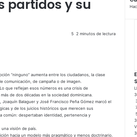
s partidos y su
Hac
5
2 minutos de lectura
E
pción “ninguno” aumenta entre los ciudadanos, la clase
a de comunicación, de campaña o de imagen.
o que reflejan esos números es una crisis de
L
 más de dos décadas en la sociedad dominicana.
3
ch, Joaquín Balaguer y José Francisco Peña Gómez marcó el
ógicas y de los juicios históricos que merecen sus
tica común: despertaban identidad, pertenencia y
3
V
 una visión de país.
3
ansición hacia un modelo más pragmático y menos doctrinario.