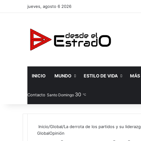
jueves, agosto 6 2026
INICIO
MUNDO
ESTILO DE VIDA
MÁS
30
Facebook
X
YouTube
Instag
Pub
Contacto
Santo Domingo
℃
Inicio
/
Global
/
La derrota de los partidos y su lideraz
Global
Opinión