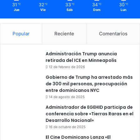
31
32
33
34
30
℃
℃
℃
℃
℃
Jue
Vie
Sáb
Dom
Lun
Popular
Reciente
Comentarios
Administración Trump anuncia
retirada del ICE en Minneapolis
12 de febrero de 2026
Gobierno de Trump ha arrestado más
de 300 mil personas, preocupación
entre dominicanos NYC
14 de agosto de 2025
Administrador de EGEHID participa de
conferencia sobre «Tierras Raras en el
Desarrollo Nacional»
16 de octubre de 2025
El Cine Dominicano Lanza «El