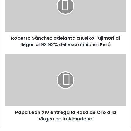
a
Keiko
Fujimori
al
llegar
al
Roberto Sánchez adelanta a Keiko Fujimori al
93,92%
del
llegar al 93,92% del escrutinio en Perú
escrutinio
en
Papa
Perú
León
XIV
entrega
la
Rosa
de
Oro
a
Papa León XIV entrega la Rosa de Oro a la
la
Virgen
Virgen de la Almudena
de
la