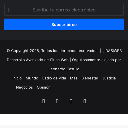
Escribe
tu
correo
electrónico
© Copyright 2026, Todos los derechos reservados |
DASIWEB
Desarrollo Avanzado de Sitios Web
| Orgullosamente alojado por
Leonardo Castillo
Inicio
Mundo
Estilo de vida
Más
Bienestar
Justicia
Negocios
Opinión
Facebook
X
YouTube
Instagram