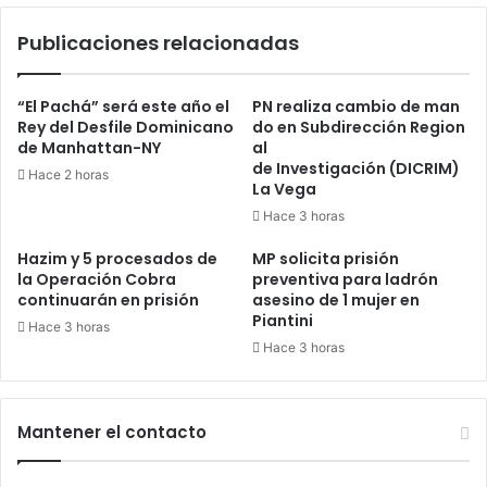
Almudena
Publicaciones relacionadas
“El Pachá” será este año el
PN realiza cambio de man
Rey del Desfile Dominicano
do en Subdirección Region
de Manhattan-NY
al
de Investigación (DICRIM)
Hace 2 horas
La Vega
Hace 3 horas
Hazim y 5 procesados de
MP solicita prisión
la Operación Cobra
preventiva para ladrón
continuarán en prisión
asesino de 1 mujer en
Piantini
Hace 3 horas
Hace 3 horas
Mantener el contacto