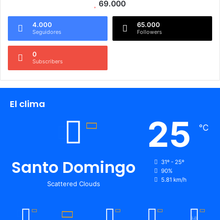
69.000
4.000
65.000
Seguidores
Followers
0
Subscribers
El clima
25
℃
Santo Domingo
31º - 25º
90%
5.81 km/h
Scattered Clouds