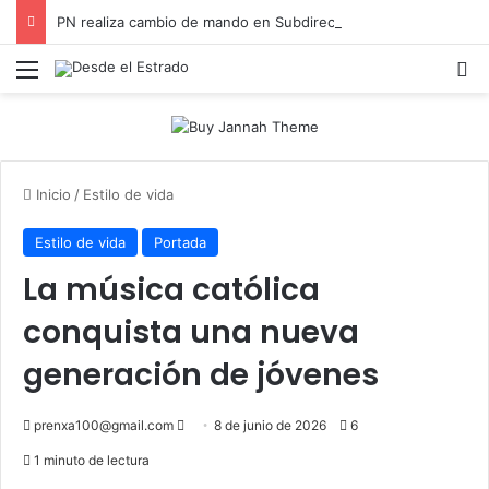
PN realiza cambio de mando en Subdirección Regional de Investigación (DICRIM) La Vega
Menú
B
Inicio
/
Estilo de vida
Estilo de vida
Portada
La música católica
conquista una nueva
generación de jóvenes
Send
prenxa100@gmail.com
8 de junio de 2026
6
an
1 minuto de lectura
email