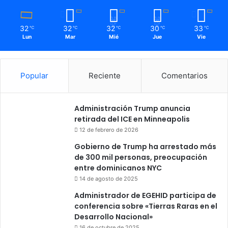
32
32
32
30
33
℃
℃
℃
℃
℃
Lun
Mar
Mié
Jue
Vie
Popular
Reciente
Comentarios
Administración Trump anuncia
retirada del ICE en Minneapolis
12 de febrero de 2026
Gobierno de Trump ha arrestado más
de 300 mil personas, preocupación
entre dominicanos NYC
14 de agosto de 2025
Administrador de EGEHID participa de
conferencia sobre «Tierras Raras en el
Desarrollo Nacional»
16 de octubre de 2025