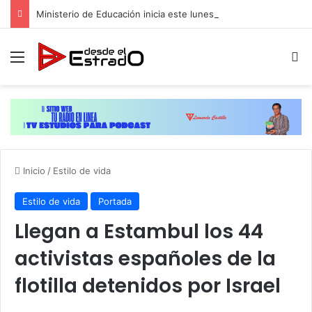
Ministerio de Educación inicia este lunes capacitación a docentes de cara al inicio del año escolar 2026-2027
Menú
B
Inicio
/
Estilo de vida
Estilo de vida
Portada
Llegan a Estambul los 44
activistas españoles de la
flotilla detenidos por Israel