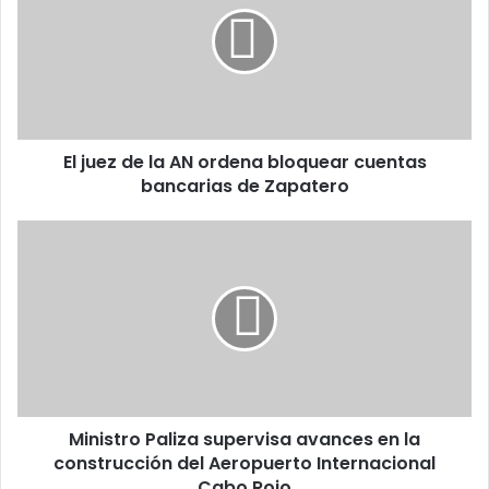
la
AN
ordena
bloquear
cuentas
bancarias
El juez de la AN ordena bloquear cuentas
de
Zapatero
bancarias de Zapatero
Ministro
Paliza
supervisa
avances
en
la
construcción
del
Aeropuerto
Ministro Paliza supervisa avances en la
Internacional
Cabo
construcción del Aeropuerto Internacional
Rojo
Cabo Rojo