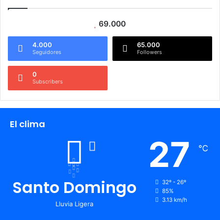
69.000
4.000
65.000
Seguidores
Followers
0
Subscribers
El clima
27
℃
Santo Domingo
32º - 26º
85%
3.13 km/h
Lluvia Ligera