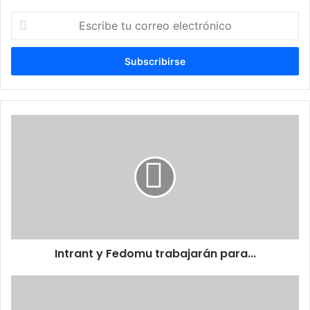
Escribe
tu
correo
electrónico
Intrant
y
Fedomu
trabajarán
para...
Intrant y Fedomu trabajarán para...
¿Quién
mató