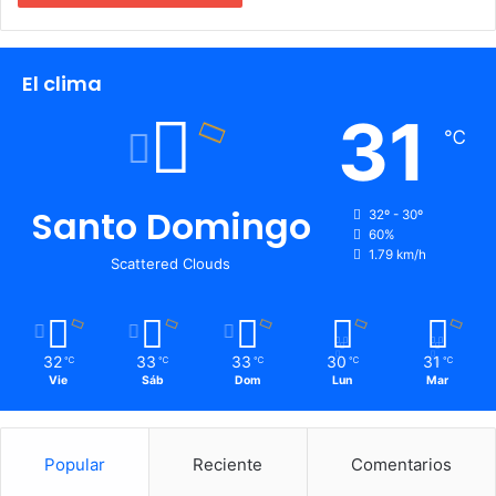
El clima
31
℃
Santo Domingo
32º - 30º
60%
1.79 km/h
Scattered Clouds
32
33
33
30
31
℃
℃
℃
℃
℃
Vie
Sáb
Dom
Lun
Mar
Popular
Reciente
Comentarios