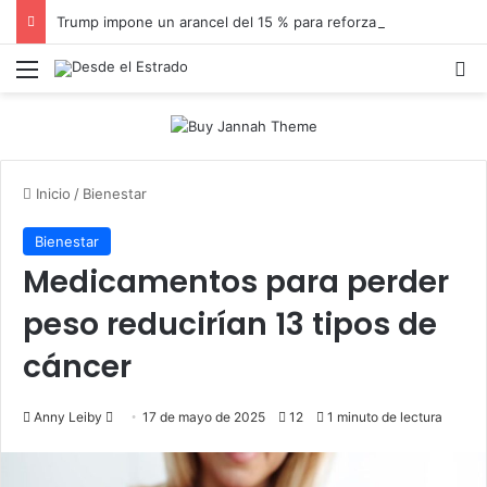
Trump impone un arancel del 15 % para reforzar la producción de paneles solares en EEUU
Menú
B
Inicio
/
Bienestar
Bienestar
Medicamentos para perder
peso reducirían 13 tipos de
cáncer
Send
Anny Leiby
17 de mayo de 2025
12
1 minuto de lectura
an
email