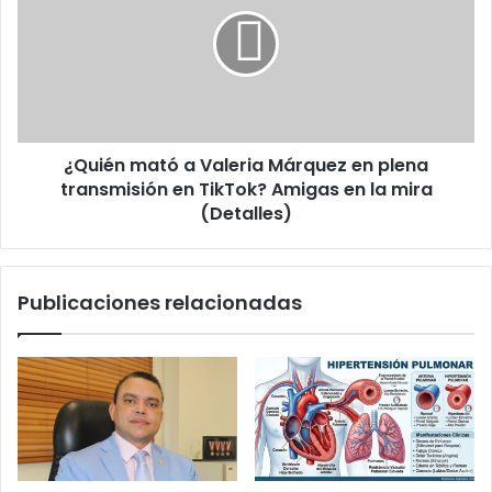
a
Valeria
Márquez
en
plena
transmisión
en
¿Quién mató a Valeria Márquez en plena
TikTok?
Amigas
transmisión en TikTok? Amigas en la mira
en
(Detalles)
la
mira
(Detalles)
Publicaciones relacionadas