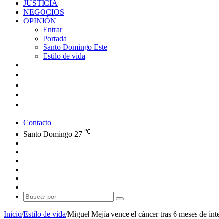
JUSTICIA
NEGOCIOS
OPINIÓN
Entrar
Portada
Santo Domingo Este
Estilo de vida
Contacto
℃
Santo Domingo
27
Facebook
X
YouTube
Instagram
Publicación
al
Switch
azar
skin
Buscar
por
Inicio
/
Estilo de vida
/
Miguel Mejía vence el cáncer tras 6 meses de int