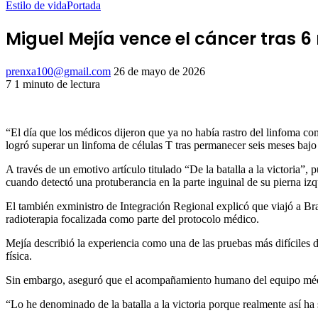
Estilo de vida
Portada
Miguel Mejía vence el cáncer tras 
Send
prenxa100@gmail.com
26 de mayo de 2026
an
7
1 minuto de lectura
Facebook
X
LinkedIn
Tumblr
Pinterest
Reddit
VKontakte
Odnoklassniki
Pocket
email
“El día que los médicos dijeron que ya no había rastro del linfoma co
logró superar un linfoma de células T tras permanecer seis meses bajo
A través de un emotivo artículo titulado “De la batalla a la victoria”,
cuando detectó una protuberancia en la parte inguinal de su pierna izq
El también exministro de Integración Regional explicó que viajó a Br
radioterapia focalizada como parte del protocolo médico.
Mejía describió la experiencia como una de las pruebas más difíciles d
física.
Sin embargo, aseguró que el acompañamiento humano del equipo médi
“Lo he denominado de la batalla a la victoria porque realmente así ha s