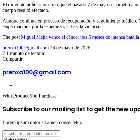
El dirigente político informó que el pasado 7 de mayo se sometió a un
cuerpo resultó afectado.
Aunque continúa en proceso de recuperación y seguimiento médico, Me
etapa marcada por la esperanza, la fe y la victoria.
The post
Miguel Mejía vence el cáncer tras 6 meses de intensa batall
Send
prenxa100@gmail.com
26 de mayo de 2026
an
7
1 minuto de lectura
Facebook
X
LinkedIn
Tumblr
Pinterest
Reddit
VKontakte
Odnoklassniki
Pocket
email
Compartir
Facebook
X
LinkedIn
Tumblr
Pinterest
Reddit
VKontakte
Odnoklassniki
Pocket
Compartir
Imprimir
por
prenxa100@gmail.com
correo
electrónico
Sitio
web
With Product You Purchase
Subscribe to our mailing list to get the new up
Lorem ipsum dolor sit amet, consectetur.
Escribe
tu