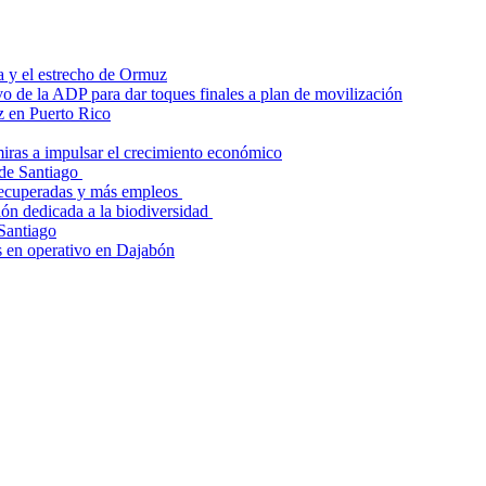
a y el estrecho de Ormuz
o de la ADP para dar toques finales a plan de movilización
z en Puerto Rico
iras a impulsar el crecimiento económico
 de Santiago
recuperadas y más empleos
ión dedicada a la biodiversidad
 Santiago
as en operativo en Dajabón