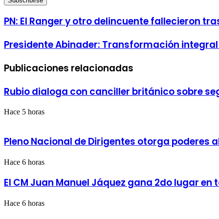
correo
electrónico
PN:
PN: El Ranger y otro delincuente fallecieron tra
El
Ranger
Presidente
Presidente Abinader: Transformación integral
y
Abinader:
otro
Transformación
delincuente
Publicaciones relacionadas
integral
fallecieron
de
tras
Boca
resultar
Rubio dialoga con canciller británico sobre s
Chica
heridos
con
en
inversión
Hace 5 horas
acción
superior
policial
a
en
RD$20
Pleno Nacional de Dirigentes otorga poderes al
Elías
mil
Piña
MM
Hace 6 horas
El CM Juan Manuel Jáquez gana 2do lugar en t
Hace 6 horas