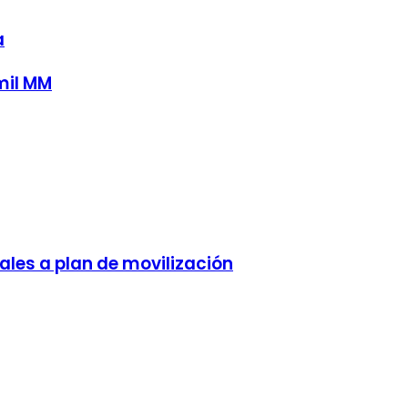
a
mil MM
ales a plan de movilización