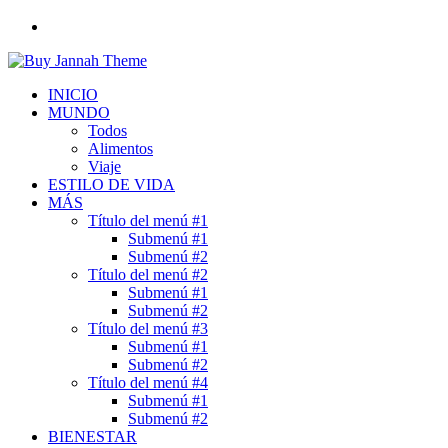
Buscar
por
INICIO
MUNDO
Todos
Alimentos
Viaje
ESTILO DE VIDA
MÁS
Título del menú #1
Submenú #1
Submenú #2
Título del menú #2
Submenú #1
Submenú #2
Título del menú #3
Submenú #1
Submenú #2
Título del menú #4
Submenú #1
Submenú #2
BIENESTAR