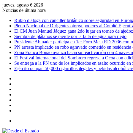
jueves, agosto 6 2026
Noticias de última hora
Rubio dialoga con canciller británico sobre seguridad en Europ
Pleno Nacional de Dirigentes otorga poderes al Comité Ejecutiv
El CM Juan Manuel Jáquez gana 2do lugar en torneo de ajedre
Siembra de plátanos se pierde por la falta de agua para riego
Presidente Abinader participa en 1er Foro Meta RD 2036 con m
PN arresta implicado en robo agravado cometido en residencia
Zona Franca Bonao avanza hacia su reactivación con 4 naves 
El Festival Internacional del Sombrero regresa a Ocoa con edic
Se entrega a la PN uno de los implicados en asalto ocurrido en
Ejército ocupan 50,000 cigarrillos ilegales y bebidas alcohólic
Facebook
X
YouTube
Instagram
Acceso
Publicación
al
Barra
azar
lateral
Menú