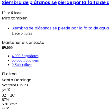
Siembra de plátanos se pierde por la falta de
Hace 6 horas
Mira también
Cerrar
Siembra de plátanos se pierde por la falta de agua
Hace 6 horas
Mantener el contacto
69.000
4.000
Seguidores
65.000
Followers
0
Subscribers
El clima
Santo Domingo
Scattered Clouds
℃
27
32º - 26º
87%
5.81 km/h
℃