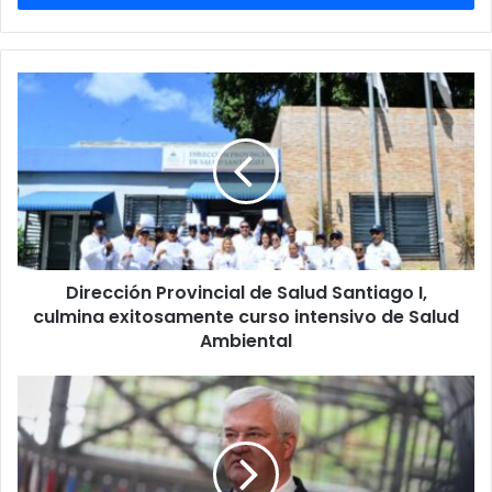
Dirección Provincial
de
Salud
Santiago
I,
culmina
exitosamente
curso
intensivo de
Dirección Provincial de Salud Santiago I,
Salud
Ambiental
culmina exitosamente curso intensivo de Salud
Ambiental
Kiev
estudiará
la
posibilidad
de