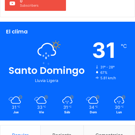
0
Subscribers
El clima
31
℃
Santo Domingo
31º - 28º
67%
5.81 km/h
Lluvia Ligera
31
33
31
34
30
℃
℃
℃
℃
℃
Jue
Vie
Sáb
Dom
Lun