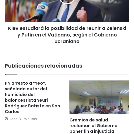
reunir
a
Zelenski
y
Kiev estudiará la posibilidad de reunir a Zelenski
Putin
en
y Putin en el Vaticano, según el Gobierno
el
ucraniano
Vaticano,
según
el
Publicaciones relacionadas
Gobierno
ucraniano
PN arresto a “Yeo”,
señalado autor del
homicidio del
baloncestista Yeuri
Rodríguez Batista en San
Carlos
Hace 31 minutos
Gremios de salud
reclaman al Gobierno
poner fin a injusticia