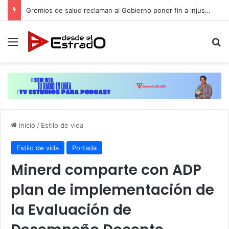
Gremios de salud reclaman al Gobierno poner fin a injusticia salarial que afecta a miles de trabajadores administrativos
Menú
B
Inicio
/
Estilo de vida
Estilo de vida
Portada
Minerd comparte con ADP
plan de implementación de
la Evaluación de