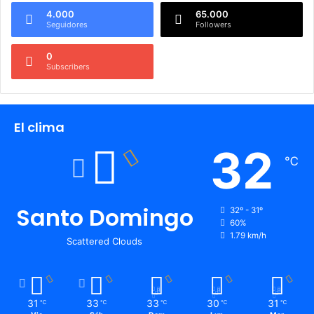
4.000
65.000
Seguidores
Followers
0
Subscribers
El clima
32
℃
Santo Domingo
32º - 31º
60%
1.79 km/h
Scattered Clouds
31
33
33
30
31
℃
℃
℃
℃
℃