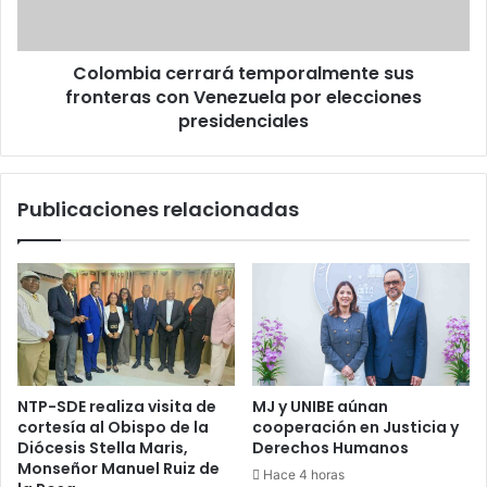
Venezuela
por
elecciones
Colombia cerrará temporalmente sus
presidenciales
fronteras con Venezuela por elecciones
presidenciales
Publicaciones relacionadas
NTP-SDE realiza visita de
MJ y UNIBE aúnan
cortesía al Obispo de la
cooperación en Justicia y
Diócesis Stella Maris,
Derechos Humanos
Monseñor Manuel Ruiz de
Hace 4 horas