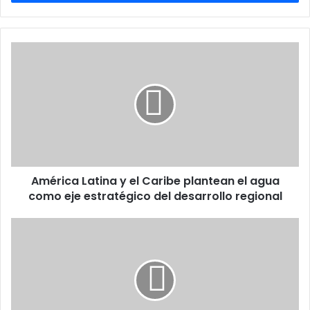
América
Latina
y
el
Caribe
plantean
el
agua
como
América Latina y el Caribe plantean el agua
eje
estratégico
como eje estratégico del desarrollo regional
del
desarrollo
Colombia
regional
cerrará
temporalmente
sus
fronteras
con