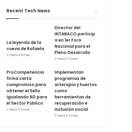
Recent Tech News
Director del
INTABACO particip
a en 1er Foro
La leyenda de la
Nacional para el
cueva de Rafaela
Pleno Desarrollo
Hace 4 horas
Hace 5 horas
ProCompetencia
Implementan
firma carta
programas de
compromiso para
arterapia y huertos
obtener el Sello
como
Igualando RD para
herramientas de
el Sector Público
recuperación e
inclusión social
Hace 5 horas
Hace 5 horas