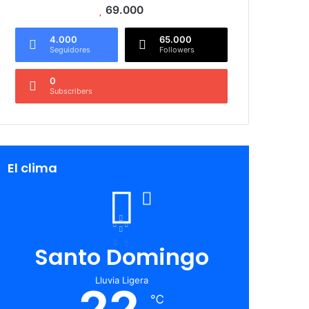
69.000
4.000
65.000
Seguidores
Followers
0
Subscribers
El clima
Santo Domingo
Lluvia Ligera
22
℃