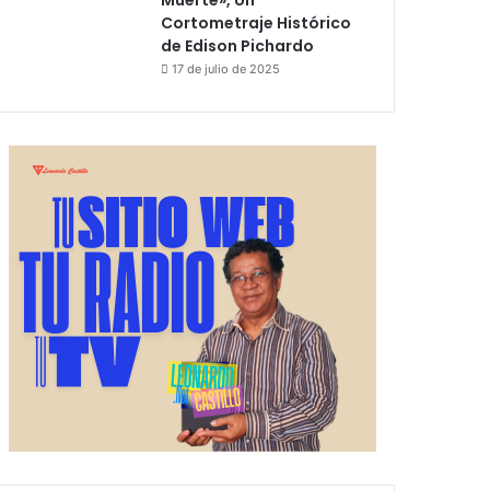
Muerte», Un
Cortometraje Histórico
de Edison Pichardo
17 de julio de 2025