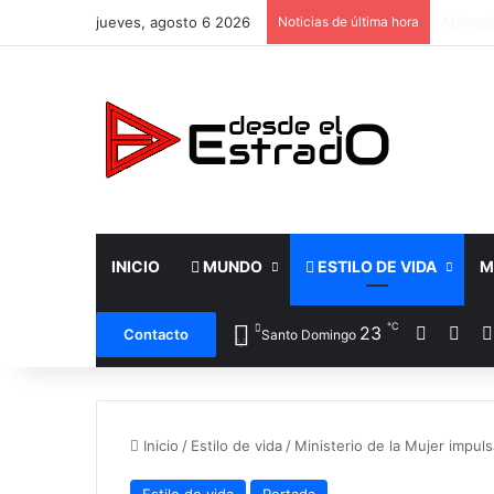
jueves, agosto 6 2026
Noticias de última hora
La leye
INICIO
MUNDO
ESTILO DE VIDA
M
℃
Facebo
X
23
Contacto
Santo Domingo
Inicio
/
Estilo de vida
/
Ministerio de la Mujer impul