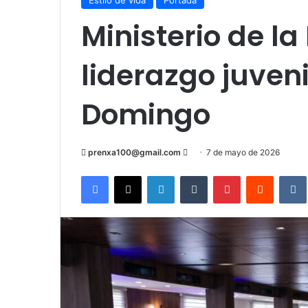
Estilo de vida
Portada
Ministerio de l
liderazgo juveni
Domingo
Send
prenxa100@gmail.com
7 de mayo de 2026
an
Facebook
X
LinkedIn
Tumblr
Pinterest
Reddit
email