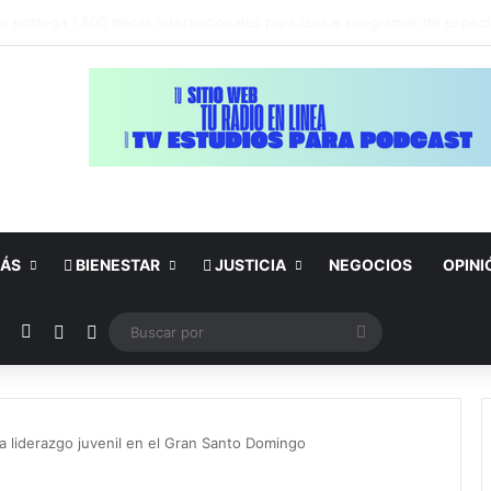
nda de la cueva de Rafaela
ÁS
BIENESTAR
JUSTICIA
NEGOCIOS
OPINI
ok
YouTube
Instagram
Publicación al azar
Switch skin
Buscar
por
sa liderazgo juvenil en el Gran Santo Domingo