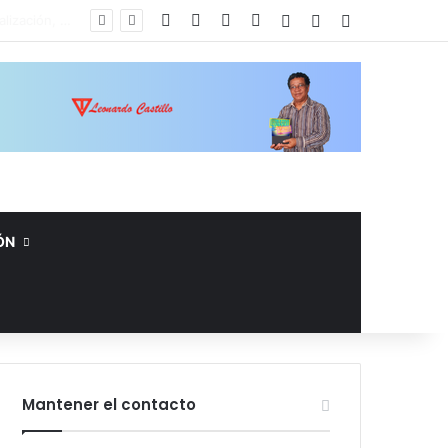
Facebook
X
YouTube
Instagram
Acceso
Publicación al az
Barra lateral
ÓN
Mantener el contacto