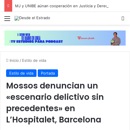
MJ y UNIBE aúnan cooperación en Justicia y Derechos Humanos
Menú
B
Inicio
/
Estilo de vida
Estilo de vida
Portada
Mossos denuncian un
«escenario delictivo sin
precedentes» en
L’Hospitalet, Barcelona