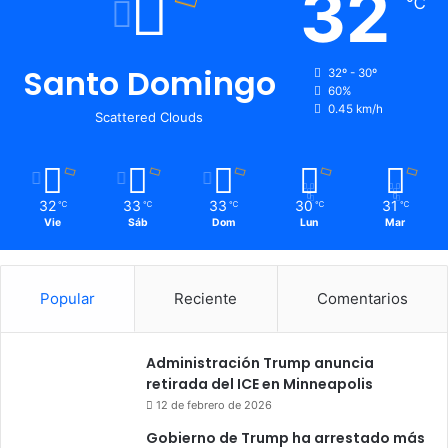
32
℃
Santo Domingo
32º - 30º
60%
0.45 km/h
Scattered Clouds
32
33
33
30
31
℃
℃
℃
℃
℃
Vie
Sáb
Dom
Lun
Mar
Popular
Reciente
Comentarios
Administración Trump anuncia
retirada del ICE en Minneapolis
12 de febrero de 2026
Gobierno de Trump ha arrestado más