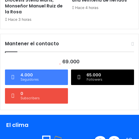
Diócesis Stella Maris,
una veintena de heridos
Monseñor Manuel Ruiz de
Hace 4 horas
la Rosa
Hace 3 horas
Mantener el contacto
69.000
4.000
65.000
Seguidores
Followers
0
Subscribers
El clima