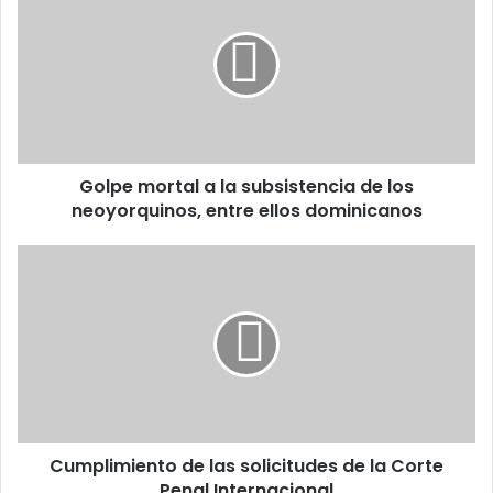
a
la
subsistencia
de
los
neoyorquinos,
entre
Golpe mortal a la subsistencia de los
ellos
dominicanos
neoyorquinos, entre ellos dominicanos
Cumplimiento
de
las
solicitudes
de
la
Corte
Penal
Internacional
Cumplimiento de las solicitudes de la Corte
Penal Internacional