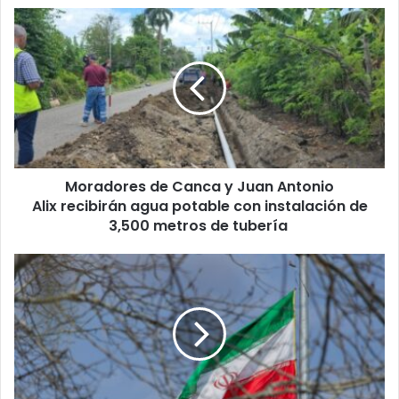
Moradores de Canca y
Juan
Antonio
Alix recibirán agua potable
con instalación de
3,500
metros
de tubería
Moradores de Canca y Juan Antonio
Alix recibirán agua potable con instalación de
3,500 metros de tubería
JD
Vance
afirma
que
Irán
quiere
un
acuerdo