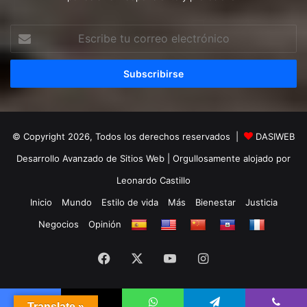
Escribe
tu
correo
electrónico
© Copyright 2026, Todos los derechos reservados |
DASIWEB
Desarrollo Avanzado de Sitios Web
| Orgullosamente alojado por
Leonardo Castillo
Inicio
Mundo
Estilo de vida
Más
Bienestar
Justicia
Negocios
Opinión
Facebook
X
YouTube
Instagram
Translate »