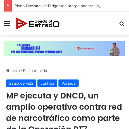
Pleno Nacional de Dirigentes otorga poderes al Comité Ejecutivo de la ADP para dar toques finales a plan de movilización
Menú
B
Inicio
/
Estilo de vida
Estilo de vida
Justicia
Portada
MP ejecuta y DNCD, un
amplio operativo contra red
de narcotráfico como parte