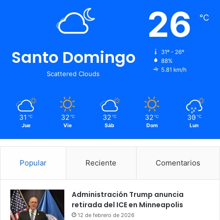
26
℃
Santo Domingo
31º - 26º
88%
5.81 km/h
Scattered Clouds
31
32
32
32
30
℃
℃
℃
℃
℃
Jue
Vie
Sáb
Dom
Lun
Popular
Reciente
Comentarios
Administración Trump anuncia
retirada del ICE en Minneapolis
12 de febrero de 2026