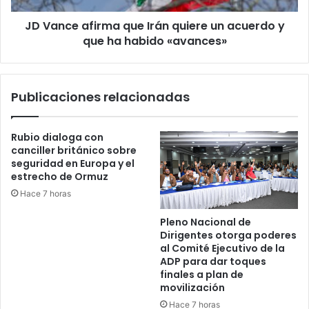
y
JD Vance afirma que Irán quiere un acuerdo y
que
ha
que ha habido «avances»
habido
«avances»
Publicaciones relacionadas
Rubio dialoga con
canciller británico sobre
seguridad en Europa y el
estrecho de Ormuz
Hace 7 horas
Pleno Nacional de
Dirigentes otorga poderes
al Comité Ejecutivo de la
ADP para dar toques
finales a plan de
movilización
Hace 7 horas