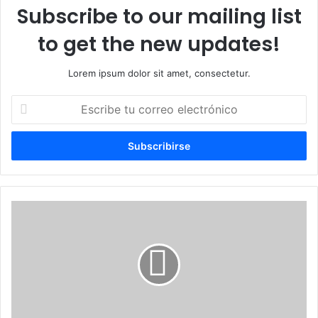
Subscribe to our mailing list
to get the new updates!
Lorem ipsum dolor sit amet, consectetur.
Escribe
tu
correo
electrónico
Darío
Veras
agradece
exaltación
al
Pabellón
de
la