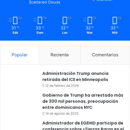
Scattered Clouds
31
33
32
32
32
℃
℃
℃
℃
℃
Sáb
Dom
Lun
Mar
Mié
Popular
Reciente
Comentarios
Administración Trump anuncia
retirada del ICE en Minneapolis
12 de febrero de 2026
Gobierno de Trump ha arrestado más
de 300 mil personas, preocupación
entre dominicanos NYC
14 de agosto de 2025
Administrador de EGEHID participa de
conferencia sobre «Tierras Raras en el