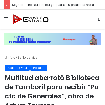
Migración incauta jeepeta y repatria a 9 pasajeros haitianos que transportaban en estatus irregular
Menú
B
Inicio
/
Estilo de vida
Estilo de vida
Portada
Multitud abarrotó Biblioteca
de Tamboril para recibir “Pa
cto de Generales”, obra de