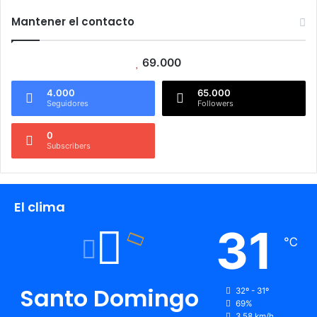
Mantener el contacto
69.000
4.000
65.000
Seguidores
Followers
0
Subscribers
El clima
31
℃
Santo Domingo
32º - 31º
69%
3.58 km/h