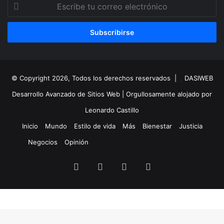
Escribe
tu
correo
electrónico
© Copyright 2026, Todos los derechos reservados |
DASIWEB
Desarrollo Avanzado de Sitios Web
| Orgullosamente alojado por
Leonardo Castillo
Inicio
Mundo
Estilo de vida
Más
Bienestar
Justicia
Negocios
Opinión
Facebook
X
YouTube
Instagram