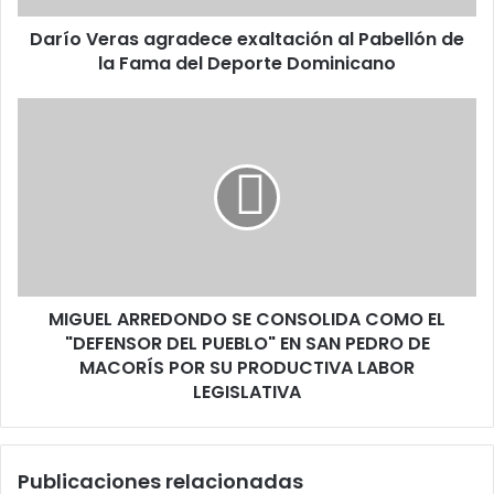
Fama
Darío Veras agradece exaltación al Pabellón de
del
Deporte
la Fama del Deporte Dominicano
Dominicano
MIGUEL
ARREDONDO
SE
CONSOLIDA
COMO
EL
"DEFENSOR
DEL
PUEBLO"
MIGUEL ARREDONDO SE CONSOLIDA COMO EL
EN
SAN
"DEFENSOR DEL PUEBLO" EN SAN PEDRO DE
PEDRO
MACORÍS POR SU PRODUCTIVA LABOR
DE
LEGISLATIVA
MACORÍS
POR
SU
Publicaciones relacionadas
PRODUCTIVA