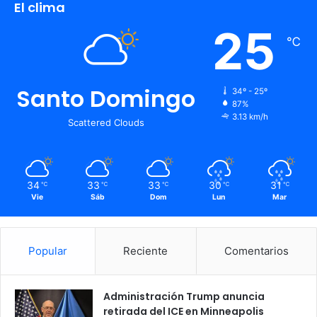
El clima
25
℃
Santo Domingo
34º - 25º
87%
3.13 km/h
Scattered Clouds
34
33
33
30
31
℃
℃
℃
℃
℃
Vie
Sáb
Dom
Lun
Mar
Popular
Reciente
Comentarios
Administración Trump anuncia
retirada del ICE en Minneapolis