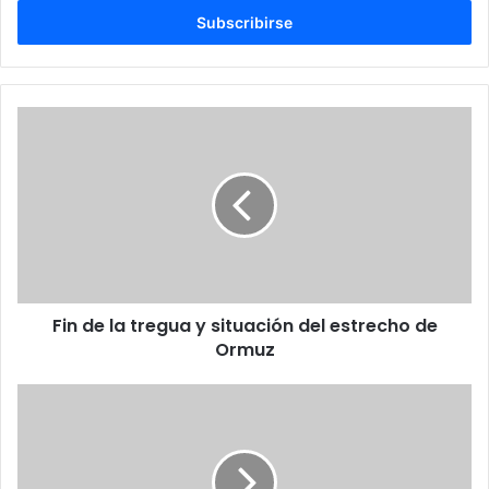
electrónico
Fin
de
la
tregua
y
situación
del
estrecho
de
Fin de la tregua y situación del estrecho de
Ormuz
Ormuz
Seguridad
Nacional
alerta
de
las