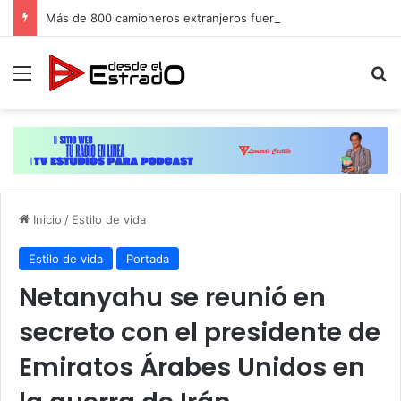
Más de 800 camioneros extranjeros fueron retirados de circulación en EEUU por no calificar, cientos de dominicanos conducen
Menú
B
Inicio
/
Estilo de vida
Estilo de vida
Portada
Netanyahu se reunió en
secreto con el presidente de
Emiratos Árabes Unidos en