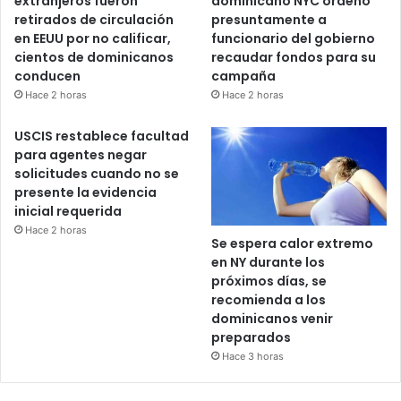
extranjeros fueron
dominicano NYC ordenó
retirados de circulación
presuntamente a
en EEUU por no calificar,
funcionario del gobierno
cientos de dominicanos
recaudar fondos para su
conducen
campaña
Hace 2 horas
Hace 2 horas
USCIS restablece facultad
para agentes negar
solicitudes cuando no se
presente la evidencia
inicial requerida
Hace 2 horas
Se espera calor extremo
en NY durante los
próximos días, se
recomienda a los
dominicanos venir
preparados
Hace 3 horas