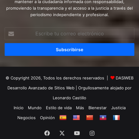
mantener a la ciudadanía informada con responsabilidad,
promoviendo la transparencia y el acceso a la justicia a través del
periodismo independiente y profesional.
Escribe
tu
correo
electrónico
© Copyright 2026, Todos los derechos reservados |
DASIWEB
Desarrollo Avanzado de Sitios Web
| Orgullosamente alojado por
Leonardo Castillo
Inicio
Mundo
Estilo de vida
Más
Bienestar
Justicia
Negocios
Opinión
Facebook
X
YouTube
Instagram