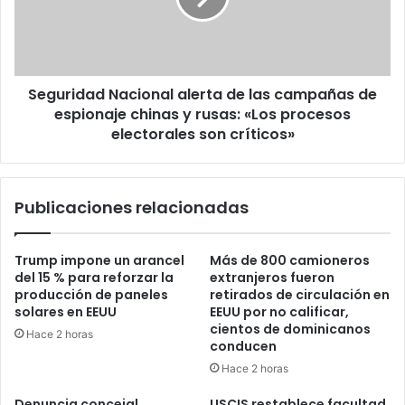
campañas
de
espionaje
chinas
Seguridad Nacional alerta de las campañas de
y
rusas:
espionaje chinas y rusas: «Los procesos
«Los
electorales son críticos»
procesos
electorales
son
Publicaciones relacionadas
críticos»
Trump impone un arancel
Más de 800 camioneros
del 15 % para reforzar la
extranjeros fueron
producción de paneles
retirados de circulación en
solares en EEUU
EEUU por no calificar,
cientos de dominicanos
Hace 2 horas
conducen
Hace 2 horas
Denuncia concejal
USCIS restablece facultad