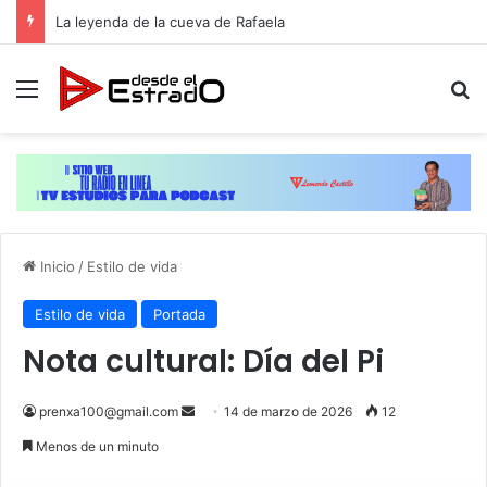
Director del INTABACO participa en 1er Foro Nacional para el Pleno Desarrollo
Menú
B
Inicio
/
Estilo de vida
Estilo de vida
Portada
Nota cultural: Día del Pi
Send
prenxa100@gmail.com
14 de marzo de 2026
12
an
Menos de un minuto
email