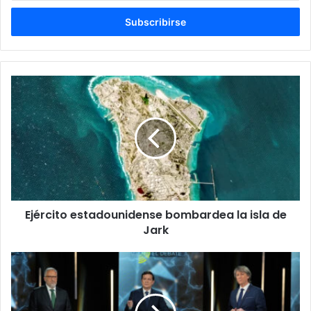
correo
electrónico
Ejército
estadounidense
bombardea
la
isla
de
Jark
Ejército estadounidense bombardea la isla de
Jark
Castilla
y
León
cierra