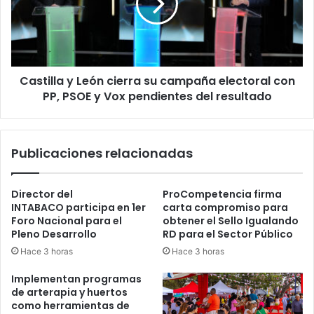
su
campaña
electoral
con
PP,
Castilla y León cierra su campaña electoral con
PSOE
y
PP, PSOE y Vox pendientes del resultado
Vox
pendientes
del
Publicaciones relacionadas
resultado
Director del
ProCompetencia firma
INTABACO participa en 1er
carta compromiso para
Foro Nacional para el
obtener el Sello Igualando
Pleno Desarrollo
RD para el Sector Público
Hace 3 horas
Hace 3 horas
Implementan programas
de arterapia y huertos
como herramientas de