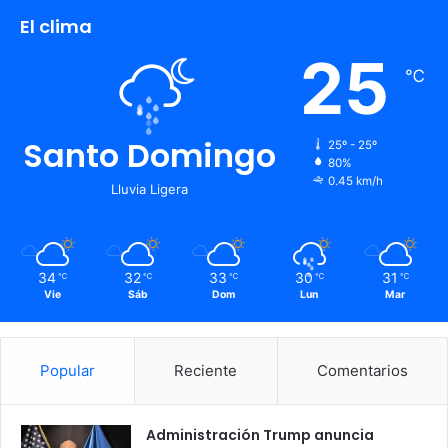
El clima
25
℃
Santo Domingo
25º - 25º
80%
0.45 km/h
Lluvia Ligera
34
32
33
30
31
℃
℃
℃
℃
℃
Vie
Sáb
Dom
Lun
Mar
Popular
Reciente
Comentarios
Administración Trump anuncia