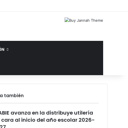
Facebook
X
YouTube
Instagram
Acceso
Publicación al az
Barra lateral
ÓN
ra también
rar
ABIE avanza en la distribuye utilería
 cara al inicio del año escolar 2026-
27