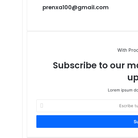
prenxa100@gmail.com
Sitio
web
With Pro
Subscribe to our ma
up
Lorem ipsum dol
Escribe
tu
correo
electrónico