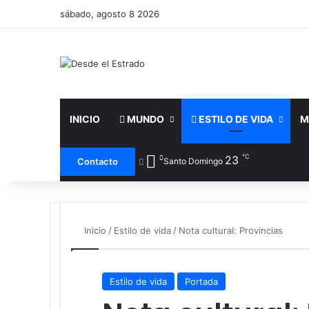
sábado, agosto 8 2026
INICIO
MUNDO
ESTILO DE VIDA
M
℃
23
Faceboo
X
Contacto
Santo Domingo
Inicio
/
Estilo de vida
/
Nota cultural: Provincias
Estilo de vida
Portada