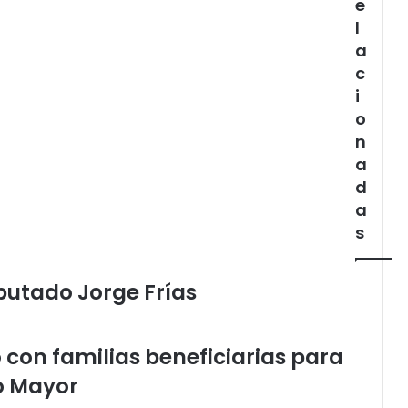
e
l
a
c
i
o
n
a
d
a
s
iputado Jorge Frías
con familias beneficiarias para
to Mayor