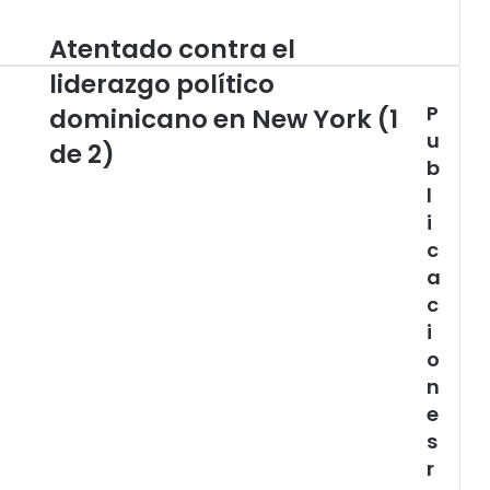
Atentado contra el
Atentado
contra
liderazgo político
el
P
liderazgo
dominicano en New York (1
político
u
de 2)
dominicano
b
en
l
New
i
York
c
(1
de
a
2)
c
i
o
n
e
s
r