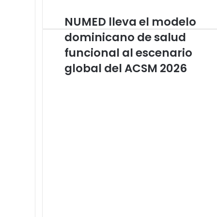
NUMED lleva el modelo
NUMED
lleva
dominicano de salud
el
modelo
funcional al escenario
dominicano
global del ACSM 2026
de
salud
funcional
al
escenario
global
del
ACSM
2026