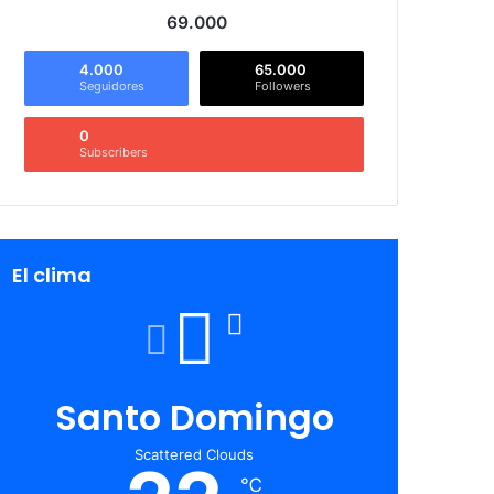
69.000
4.000
65.000
Seguidores
Followers
0
Subscribers
El clima
Santo Domingo
Scattered Clouds
℃