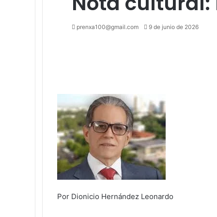
Nota cultural:
Send
prenxa100@gmail.com
9 de junio de 2026
an
Facebook
X
LinkedIn
Tumblr
Pinterest
Reddit
VKontakte
Odnoklassniki
Pocket
email
Por Dionicio Hernández Leonardo