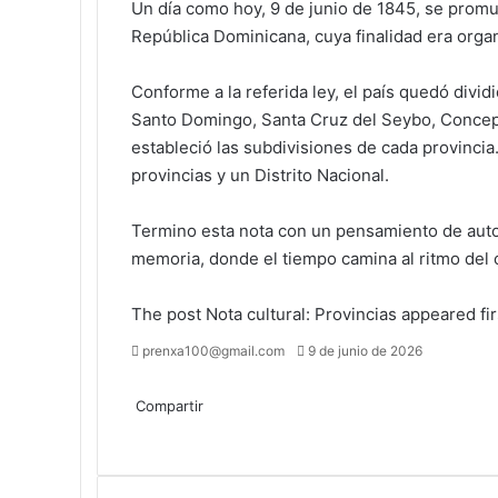
Un día como hoy, 9 de junio de 1845, se promu
República Dominicana, cuya finalidad era organi
Conforme a la referida ley, el país quedó divi
Santo Domingo, Santa Cruz del Seybo, Concepc
estableció las subdivisiones de cada provincia. 
provincias y un Distrito Nacional.
Termino esta nota con un pensamiento de autor
memoria, donde el tiempo camina al ritmo del c
The post
Nota cultural: Provincias
appeared fi
Send
prenxa100@gmail.com
9 de junio de 2026
an
Facebook
X
LinkedIn
Tumblr
Pinterest
Reddit
VKontakte
Odnoklassniki
Pocket
email
Compartir
Facebook
X
LinkedIn
Tumblr
Pinterest
Reddit
VKontakte
Odnoklassniki
Pocket
Compartir
Imprimir
por
correo
electrónico