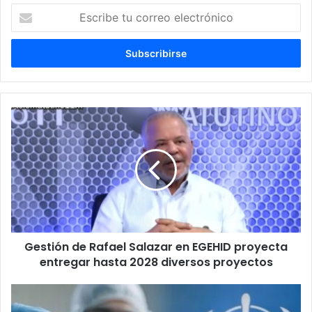
Escribe
tu
correo
electrónico
Gestión
de
Rafael
Salazar
en
EGEHID
proyecta
entregar
hasta
Gestión de Rafael Salazar en EGEHID proyecta
2028
diversos
entregar hasta 2028 diversos proyectos
proyectos
Aeropuertos
específicos