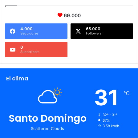
69.000
4.000
65.000
Seguidores
Followers
0
Subscribers
El clima
31
℃
Santo Domingo
32º - 31º
67%
3.58 km/h
Scattered Clouds