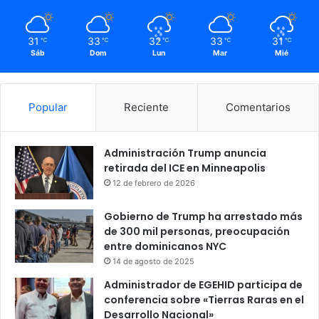
31
33
32
33
31
℃
℃
℃
℃
℃
Sáb
Dom
Lun
Mar
Mié
Popular
Reciente
Comentarios
Administración Trump anuncia
retirada del ICE en Minneapolis
12 de febrero de 2026
Gobierno de Trump ha arrestado más
de 300 mil personas, preocupación
entre dominicanos NYC
14 de agosto de 2025
Administrador de EGEHID participa de
conferencia sobre «Tierras Raras en el
Desarrollo Nacional»