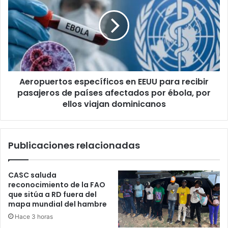
en
EEUU
para
recibir
pasajeros
de
países
Aeropuertos específicos en EEUU para recibir
afectados
por
pasajeros de países afectados por ébola, por
ébola,
ellos viajan dominicanos
por
ellos
viajan
Publicaciones relacionadas
dominicanos
CASC saluda
reconocimiento de la FAO
que sitúa a RD fuera del
mapa mundial del hambre
Hace 3 horas