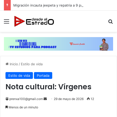
Migración incauta jeepeta y repatria a 9 pasajeros haitianos que transportaban en estatus irregular
Menú
B
Inicio
/
Estilo de vida
Estilo de vida
Portada
Nota cultural: Vírgenes
Send
prenxa100@gmail.com
29 de mayo de 2026
12
an
Menos de un minuto
email