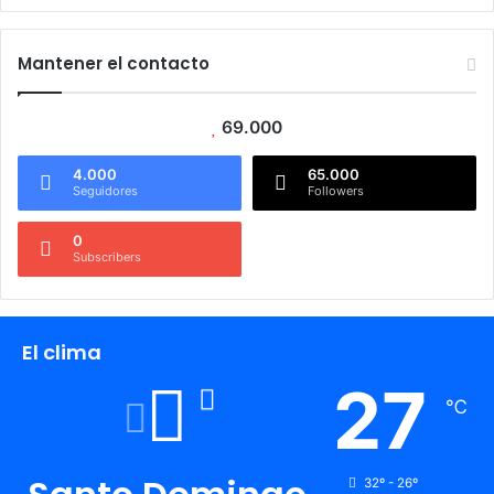
Mantener el contacto
69.000
4.000
65.000
Seguidores
Followers
0
Subscribers
El clima
27
℃
32º - 26º