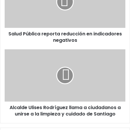
en
indicadores
negativos
Salud Pública reporta reducción en indicadores
negativos
Alcalde
Ulises
Rodríguez
llama
a
ciudadanos
a
unirse
a
Alcalde Ulises Rodríguez llama a ciudadanos a
la
limpieza
unirse a la limpieza y cuidado de Santiago
y
cuidado