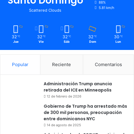
Santo Domingo
88%
5.81 km/h
Scattered Clouds
32
32
32
32
30
℃
℃
℃
℃
℃
Jue
Vie
Sáb
Dom
Lun
Popular
Reciente
Comentarios
Administración Trump anuncia
retirada del ICE en Minneapolis
12 de febrero de 2026
Gobierno de Trump ha arrestado más
de 300 mil personas, preocupación
entre dominicanos NYC
14 de agosto de 2025