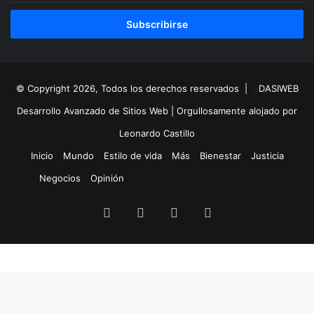
correo
electrónico
© Copyright 2026, Todos los derechos reservados |
DASIWEB
Desarrollo Avanzado de Sitios Web
| Orgullosamente alojado por
Leonardo Castillo
Inicio
Mundo
Estilo de vida
Más
Bienestar
Justicia
Negocios
Opinión
Facebook
X
YouTube
Instagram