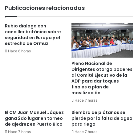
de
Publicaciones relacionadas
Santiago
Rubio dialoga con
canciller británico sobre
seguridad en Europa y el
estrecho de Ormuz
Hace 6 horas
Pleno Nacional de
Dirigentes otorga poderes
al Comité Ejecutivo de la
ADP para dar toques
finales a plan de
movilización
Hace 7 horas
El CM Juan Manuel Jáquez
Siembra de plátanos se
gana 2do lugar en torneo
pierde por la falta de agua
de ajedrez en Puerto Rico
para riego
Hace 7 horas
Hace 7 horas