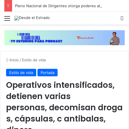
Pleno Nacional de Dirigentes otorga poderes al Comité Ejecutivo de la ADP para dar toques finales a plan de movilización
Menú
B
Inicio
/
Estilo de vida
Estilo de vida
Portada
Operativos intensificados,
detienen varias
personas, decomisan droga
s, cápsulas, c antibalas,