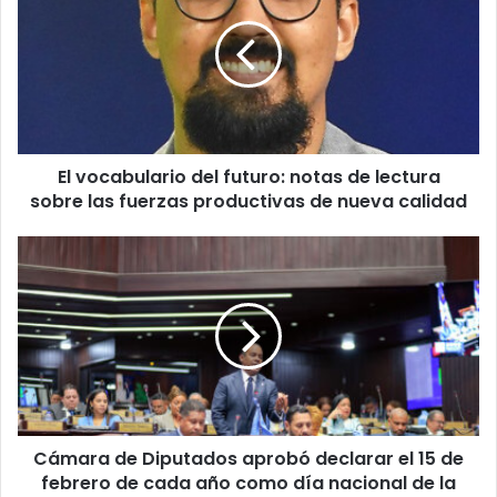
del
futuro:
notas
de
lectura
sobre
las
El vocabulario del futuro: notas de lectura
fuerzas
productivas
sobre las fuerzas productivas de nueva calidad
de
nueva
Cámara
calidad
de
Diputados
aprobó
declarar
el
15
de
febrero
Cámara de Diputados aprobó declarar el 15 de
de
cada
febrero de cada año como día nacional de la