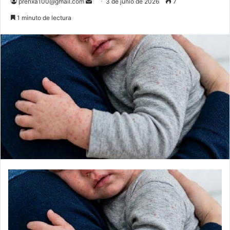
Send
prenxa100@gmail.com
3 de junio de 2026
7
an
1 minuto de lectura
email