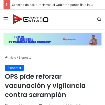
Gremios de salud reclaman al Gobierno poner fin a injusticia salarial que afecta a miles de trabajadores administrativos
Menú
B
Inicio
/
Bienestar
Bienestar
OPS pide reforzar
vacunación y vigilancia
contra sarampión