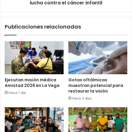
año
lucha contra el cáncer infantil
como
día
nacional
Publicaciones relacionadas
de
la
lucha
contra
el
cáncer
infantil
Ejecutan misión médica
Gotas oftálmicas
Amistad 2026 en La Vega
muestran potencial para
restaurar la visión
Hace 1 día
Hace 2 días