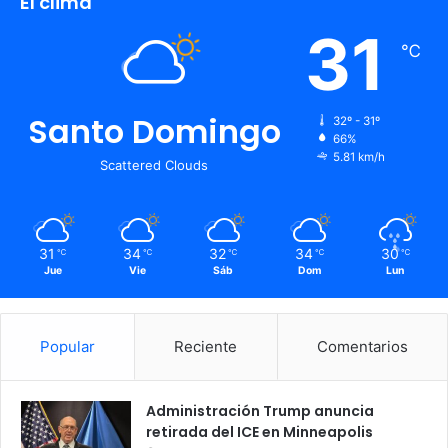
El clima
31
℃
Santo Domingo
32º - 31º
66%
5.81 km/h
Scattered Clouds
31
34
32
34
30
℃
℃
℃
℃
℃
Jue
Vie
Sáb
Dom
Lun
Popular
Reciente
Comentarios
Administración Trump anuncia
retirada del ICE en Minneapolis