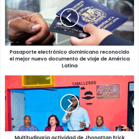
dominicano
reconocido
el
mejor
nuevo
documento
de
Pasaporte electrónico dominicano reconocido
viaje
de
el mejor nuevo documento de viaje de América
América
Latina
Latina
Multitudinaria actividad de
Jhonattan
Erick
en honor
a
las
madres en Santiago
Multitudinaria actividad de Jhonattan Erick