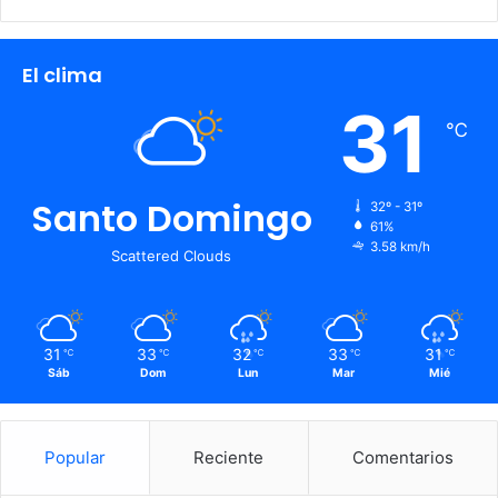
El clima
31
℃
Santo Domingo
32º - 31º
61%
3.58 km/h
Scattered Clouds
31
33
32
33
31
℃
℃
℃
℃
℃
Sáb
Dom
Lun
Mar
Mié
Popular
Reciente
Comentarios