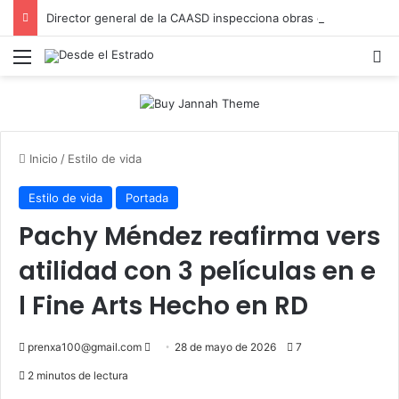
Director general de la CAASD inspecciona obras en distintos sectores y pide paciencia a comerciantes y residentes
Menú
B
Inicio
/
Estilo de vida
Estilo de vida
Portada
Pachy Méndez reafirma vers
atilidad con 3 películas en e
l Fine Arts Hecho en RD
Send
prenxa100@gmail.com
28 de mayo de 2026
7
an
2 minutos de lectura
email