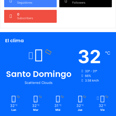
Seguidores
Followers
0
Subscribers
El clima
32
℃
Santo Domingo
33º - 31º
66%
3.58 km/h
Scattered Clouds
32
32
31
32
32
℃
℃
℃
℃
℃
Lun
Mar
Mié
Jue
Vie