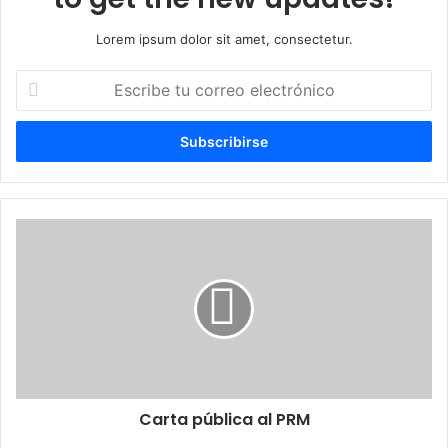
Lorem ipsum dolor sit amet, consectetur.
Escribe
tu
correo
electrónico
Carta
pública
al
PRM
Carta pública al PRM