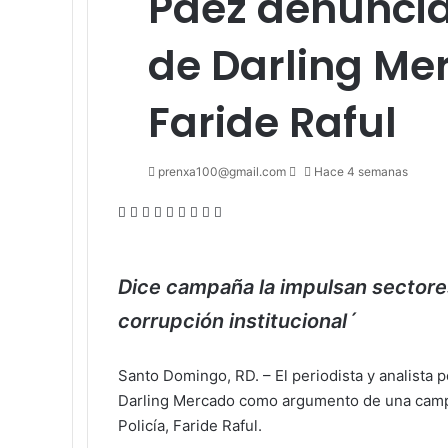
Páez denuncia
de Darling Me
Faride Raful
Send
prenxa100@gmail.com
Hace 4 semanas
an
Facebook
X
LinkedIn
Tumblr
Pinterest
Reddit
VKontakte
Odnoklassniki
Pocket
email
Dice campaña la impulsan sectores
corrupción institucional´
Santo Domingo, RD. – El periodista y analista
Darling Mercado como argumento de una campaña
Policía, Faride Raful.