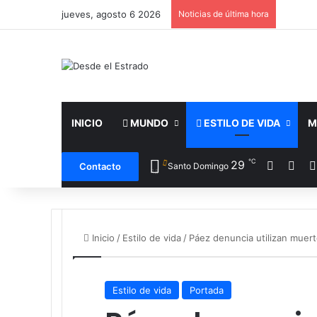
jueves, agosto 6 2026
Noticias de última hora
INICIO
MUNDO
ESTILO DE VIDA
M
℃
Facebo
X
29
Contacto
Santo Domingo
Inicio
/
Estilo de vida
/
Páez denuncia utilizan muert
Estilo de vida
Portada