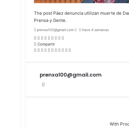
The post
Páez denuncia utilizan muerte de Dar
Prensa y Gente
.
Send
prenxa100@gmail.com
Hace 4 semanas
an
Facebook
X
LinkedIn
Tumblr
Pinterest
Reddit
VKontakte
Odnoklassniki
Pocket
email
Compartir
Facebook
X
LinkedIn
Tumblr
Pinterest
Reddit
VKontakte
Odnoklassniki
Pocket
Compartir
Imprimir
por
correo
electrónico
prenxa100@gmail.com
Sitio
web
With Pro