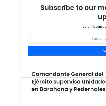
Subscribe to our ma
up
Lorem ipsum dol
Escribe
tu
correo
electrónico
Comandante General del
Comandante
General
Ejército supervisa unidade
del
Ejército
en Barahona y Pedernales
supervisa
unidades
en