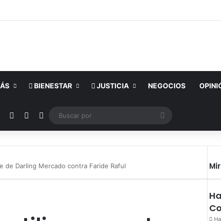
ÁS
BIENESTAR
JUSTICIA
NEGOCIOS
OPINI
ok
YouTube
Instagram
Publicación al azar
Switch skin
Buscar
por
Mi
e de Darling Mercado contra Faride Raful
Ha
Co
Ha