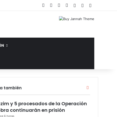
Facebook
X
YouTube
Instagram
Acceso
Publicación al az
Barra lateral
ÓN
Cerrar
ra también
zim y 5 procesados de la Operación
bra continuarán en prisión
ce 6 horas