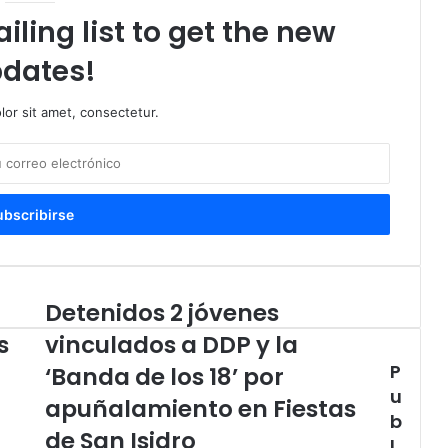
iling list to get the new
dates!
or sit amet, consectetur.
Detenidos 2 jóvenes
Detenidos
2
s
vinculados a DDP y la
jóvenes
P
vinculados
‘Banda de los 18’ por
a
u
apuñalamiento en Fiestas
DDP
b
y
de San Isidro
l