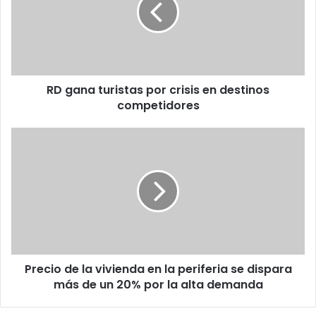
crisis
en
destinos
competidores
RD gana turistas por crisis en destinos
competidores
Precio
de
la
vivienda
en
la
periferia
se
dispara
Precio de la vivienda en la periferia se dispara
más
de
más de un 20% por la alta demanda
un
20%