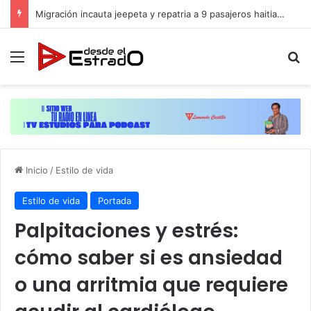
Migración incauta jeepeta y repatria a 9 pasajeros haitianos que transportaban en estatus irregular
Menú
B
Inicio
/
Estilo de vida
Estilo de vida
Portada
Palpitaciones y estrés:
cómo saber si es ansiedad
o una arritmia que requiere