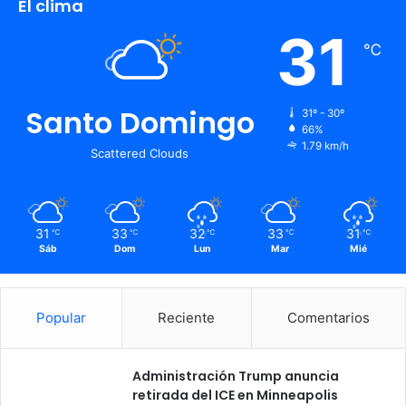
El clima
31
℃
Santo Domingo
31º - 30º
66%
1.79 km/h
Scattered Clouds
31
33
32
33
31
℃
℃
℃
℃
℃
Sáb
Dom
Lun
Mar
Mié
Popular
Reciente
Comentarios
Administración Trump anuncia
retirada del ICE en Minneapolis