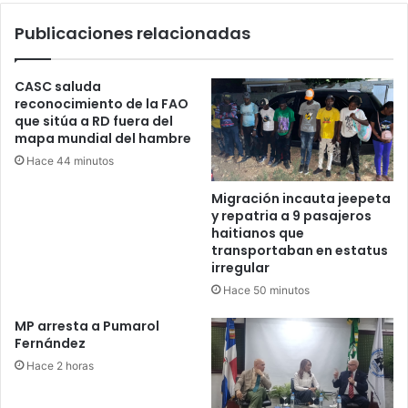
por
Publicaciones relacionadas
la
alta
demanda
CASC saluda
reconocimiento de la FAO
que sitúa a RD fuera del
mapa mundial del hambre
Hace 44 minutos
Migración incauta jeepeta
y repatria a 9 pasajeros
haitianos que
transportaban en estatus
irregular
Hace 50 minutos
MP arresta a Pumarol
Fernández
Hace 2 horas