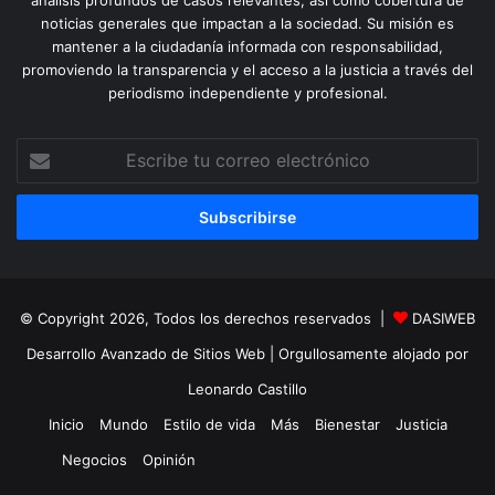
análisis profundos de casos relevantes, así como cobertura de
noticias generales que impactan a la sociedad. Su misión es
mantener a la ciudadanía informada con responsabilidad,
promoviendo la transparencia y el acceso a la justicia a través del
periodismo independiente y profesional.
Escribe
tu
correo
electrónico
© Copyright 2026, Todos los derechos reservados |
DASIWEB
Desarrollo Avanzado de Sitios Web
| Orgullosamente alojado por
Leonardo Castillo
Inicio
Mundo
Estilo de vida
Más
Bienestar
Justicia
Negocios
Opinión