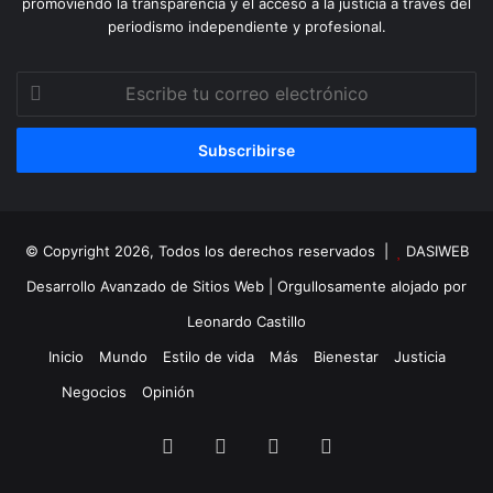
promoviendo la transparencia y el acceso a la justicia a través del
periodismo independiente y profesional.
Escribe
tu
correo
electrónico
© Copyright 2026, Todos los derechos reservados |
DASIWEB
Desarrollo Avanzado de Sitios Web
| Orgullosamente alojado por
Leonardo Castillo
Inicio
Mundo
Estilo de vida
Más
Bienestar
Justicia
Negocios
Opinión
Facebook
X
YouTube
Instagram