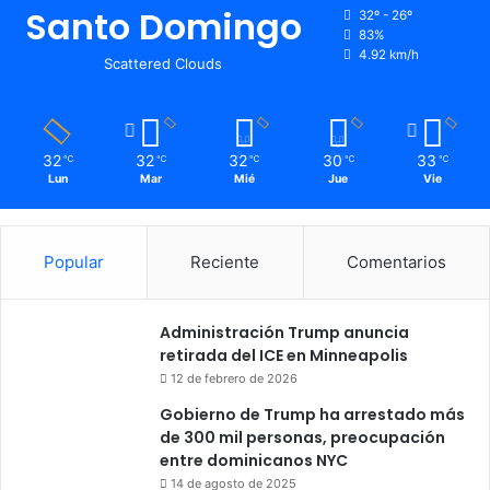
Santo Domingo
32º - 26º
83%
4.92 km/h
Scattered Clouds
32
32
32
30
33
℃
℃
℃
℃
℃
Lun
Mar
Mié
Jue
Vie
Popular
Reciente
Comentarios
Administración Trump anuncia
retirada del ICE en Minneapolis
12 de febrero de 2026
Gobierno de Trump ha arrestado más
de 300 mil personas, preocupación
entre dominicanos NYC
14 de agosto de 2025