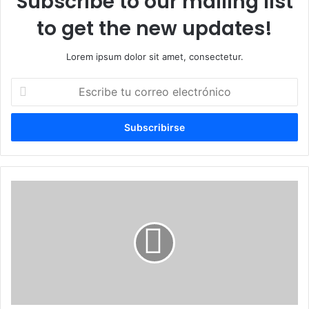
Subscribe to our mailing list
to get the new updates!
Lorem ipsum dolor sit amet, consectetur.
Escribe
tu
correo
electrónico
Geriatra
realiza
operativo
médico
gratuito
para
envejecientes
en
Los