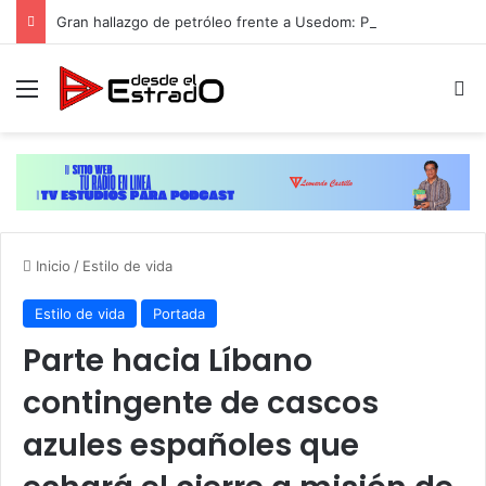
Gran hallazgo de petróleo frente a Usedom: Polonia quiere explotarlo y Alemania se opone
Menú
B
Inicio
/
Estilo de vida
Estilo de vida
Portada
Parte hacia Líbano
contingente de cascos
azules españoles que