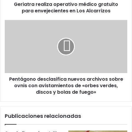
Geriatra realiza operativo médico gratuito
Alcarrizos
para envejecientes en Los Alcarrizos
Pentágono
desclasifica
nuevos
archivos
sobre
ovnis
con
avistamientos
de
Pentágono desclasifica nuevos archivos sobre
«orbes
verdes,
ovnis con avistamientos de «orbes verdes,
discos
discos y bolas de fuego»
y
bolas
de
Publicaciones relacionadas
fuego»