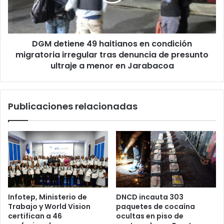
condición
migratoria
irregular
tras
DGM detiene 49 haitianos en condición
denuncia
de
migratoria irregular tras denuncia de presunto
presunto
ultraje a menor en Jarabacoa
ultraje
a
menor
Publicaciones relacionadas
en
Jarabacoa
Infotep, Ministerio de
DNCD incauta 303
Trabajo y World Vision
paquetes de cocaína
certifican a 46
ocultas en piso de