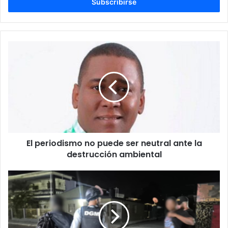
electrónico
El
periodismo
no
puede
ser
neutral
ante
la
destrucción
El periodismo no puede ser neutral ante la
ambiental
destrucción ambiental
DGM
detiene
49
haitianos
en