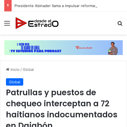
Presidente Abinader llama a impulsar reformas y consensos para acelerar desarrollo hacia 2036
Menú
B
Inicio
/
Global
Global
Patrullas y puestos de
chequeo interceptan a 72
haitianos indocumentados
en Dajabón