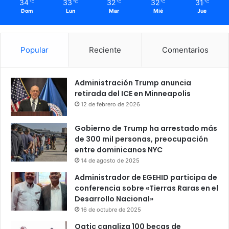
34
33
32
32
31
℃
℃
℃
℃
℃
Dom
Lun
Mar
Mié
Jue
Popular
Reciente
Comentarios
Administración Trump anuncia
retirada del ICE en Minneapolis
12 de febrero de 2026
Gobierno de Trump ha arrestado más
de 300 mil personas, preocupación
entre dominicanos NYC
14 de agosto de 2025
Administrador de EGEHID participa de
conferencia sobre «Tierras Raras en el
Desarrollo Nacional»
16 de octubre de 2025
Ogtic canaliza 100 becas de