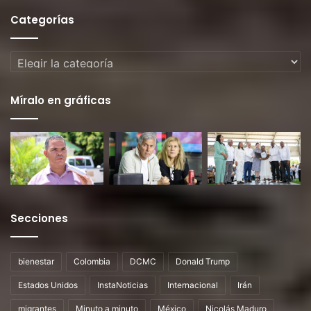
Categorías
Categorías
Míralo en gráficas
Secciones
bienestar
Colombia
DCMC
Donald Trump
Estados Unidos
InstaNoticias
Internacional
Irán
migrantes
Minuto a minuto
México
Nicolás Maduro