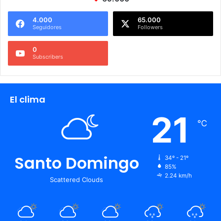
4.000
65.000
Seguidores
Followers
0
Subscribers
El clima
21
℃
Santo Domingo
34º - 21º
85%
2.24 km/h
Scattered Clouds